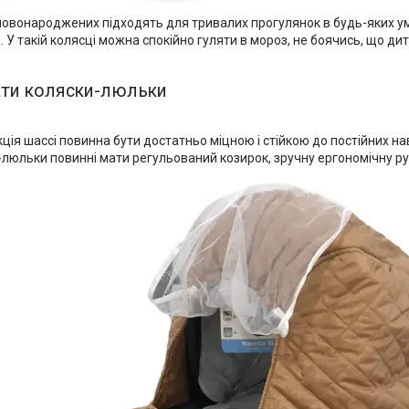
новонароджених підходять для тривалих прогулянок в будь-яких ум
а. У такій колясці можна спокійно гуляти в мороз, не боячись, що ди
ати коляски-люльки
ція шассі повинна бути достатньо міцною і стійкою до постійних н
люльки повинні мати регульований козирок, зручну ергономічну руч