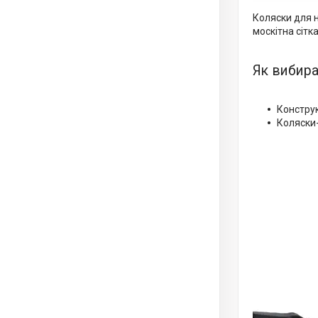
Коляски для 
москітна сітк
Як вибир
Конструк
Коляски-