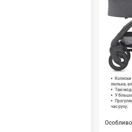
Коляски 
люлька, ал
Такі мод
У більшо
Прогулян
час руху;
Особливо