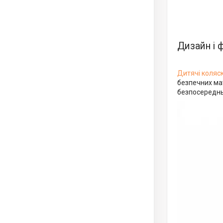
Дизайн і 
Дитячі коляс
безпечних мат
безпосередньо