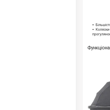
Більшіст
Коляски-
прогуляно
Функціона