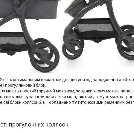
2 в 1 є оптимальним варіантом для дитини від народження до 3-х ро
е і прогулянковий блок.
елі мають простий і зручний механізм, завдяки якому можна легко п
сті випадків сучасні вироби легко складаються, тому їх можна транс
кові блоки колясок 2 в 1 обладнано п'ятиточковими ременями безп
сті прогулочних колясок