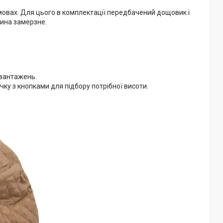
овах. Для цього в комплектації передбачений дощовик і
тина замерзне.
авантажень.
ку з кнопками для підбору потрібної висоти.