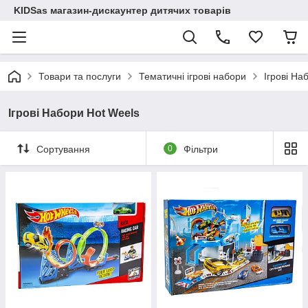
KIDSas магазин-дискаунтер дитячих товарів
Товари та послуги
Тематичні ігрові набори
Ігрові На
Ігрові Набори Hot Weels
Сортування
0
Фільтри