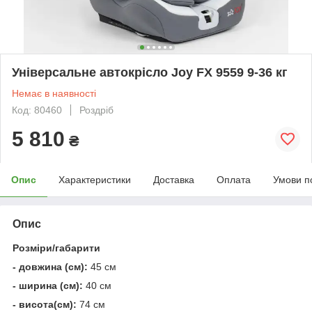
Універсальне автокрісло Joy FX 9559 9-36 кг
Немає в наявності
Код: 80460
Роздріб
5 810
₴
Опис
Характеристики
Доставка
Оплата
Умови п
Опис
Розміри/габарити
- довжина (см):
45 см
- ширина (см):
40 см
- висота(см):
74 см