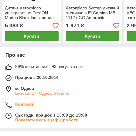
Дитяче автокрісло
Автокрісло бустер дитячий
Авто
універсальне FreeON
зі спинкою El Camino ME
VEGA
Modus Black Isofix чорна
1112 i-GO Anthracite
вага
група 1 2 3 від 9 до 36 кг
ISOFIX група 3, вага
5 383
1 971
2 9
₴
₴
дитини 22-36 кг
Купити
Купити
Про нас
99% позитивних з 93 відгуків за рік
Працює з 20.10.2014
м. Одеса
Базова, 17, Одеса, Україна
Контакти
Сьогодні працює з 13:00 до 19:00
Показати весь графік роботи