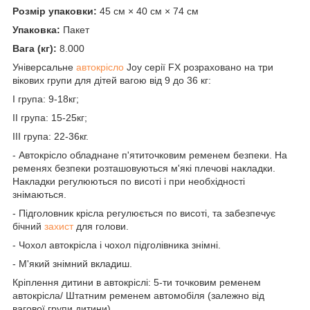
Розмір упаковки:
45 см × 40 см × 74 см
Упаковка:
Пакет
Вага (кг):
8.000
Універсальне
автокрісло
Joy серії FX розраховано на три
вікових групи для дітей вагою від 9 до 36 кг:
I група: 9-18кг;
II група: 15-25кг;
III група: 22-36кг.
- Автокрісло обладнане п'ятиточковим ременем безпеки. На
ременях безпеки розташовуються м'які плечові накладки.
Накладки регулюються по висоті і при необхідності
знімаються.
- Підголовник крісла регулюється по висоті, та забезпечує
бічний
захист
для голови.
- Чохол автокрісла і чохол підголівника знімні.
- М'який знімний вкладиш.
Кріплення дитини в автокріслі: 5-ти точковим ременем
автокрісла/ Штатним ременем автомобіля (залежно від
вагової групи дитини).