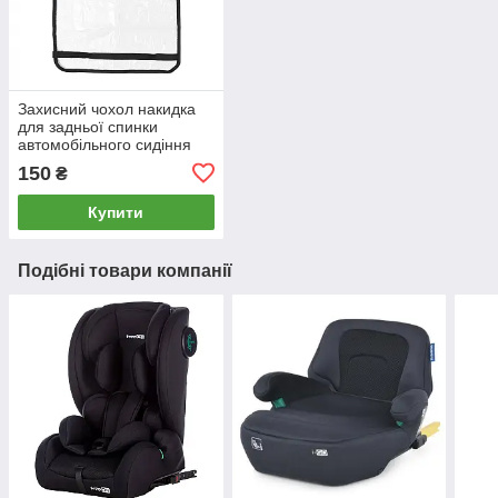
Захисний чохол накидка
для задньої спинки
автомобільного сидіння
Twins 8099-TA-00
150
₴
transparent чорний
Купити
Подібні товари компанії