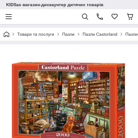
KIDSas магазин-дискаунтер дитячих товарів
Товари та послуги
Пазли
Пазли Castorland
Пазли