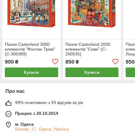
Пазли Castorland 3000
Пазли Castorland 2000
Пазл
елементів "Фонтан Треві"
елементів "Сови" (C-
елем
(C-300389)
200535)
Лонд
900
850
850
₴
₴
Купити
Купити
Про нас
99% позитивних з 93 відгуків за рік
Працює з 20.10.2014
м. Одеса
Базова, 17, Одеса, Україна