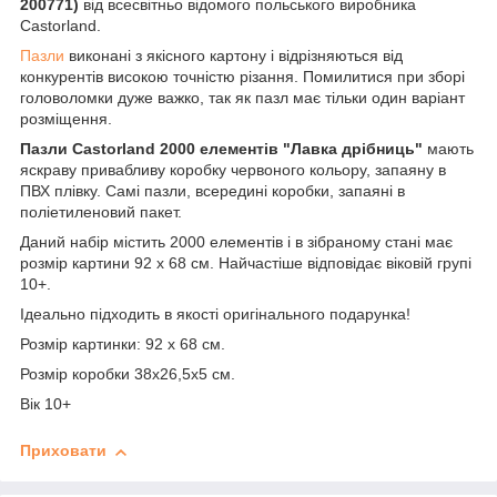
200771)
від всесвітньо відомого польського виробника
Castorland.
Пазли
виконані з якісного картону і відрізняються від
конкурентів високою точністю різання. Помилитися при зборі
головоломки дуже важко, так як пазл має тільки один варіант
розміщення.
Пазли Castorland 2000 елементів "Лавка дрібниць"
мають
яскраву привабливу коробку червоного кольору, запаяну в
ПВХ плівку. Самі пазли, всередині коробки, запаяні в
поліетиленовий пакет.
Даний набір містить 2000 елементів і в зібраному стані має
розмір картини 92 х 68 см. Найчастіше відповідає віковій групі
10+.
Ідеально підходить в якості оригінального подарунка!
Розмір картинки: 92 х 68 см.
Розмір коробки 38х26,5х5 см.
Вік 10+
Приховати