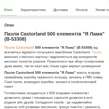
Опис
Характеристики
Доставка
Оплата
Умови п
Опис
Пазли Castorland 500 елементів "Я Лама"
(B-53308)
Пазли Castorland
500 елементів "Я Лама" (B-53308)
від
всесвітньо відомого польського виробника Castorland.
Пазли
виконані з якісного картону і відрізняються від конкурентів
високою точністю різання. Помилитися при зборі головоломки
дуже важко, так як пазл має тільки один варіант розміщення.
Пазли Castorland 500 елементів "Я Лама"
мають яскраву
привабливу коробку червоного кольору, запаяну в ПВХ плівку.
Самі пазли, всередині коробки, запаяні в поліетиленовий
пакет.
Головоломка складається з 500 яскравих елементів і
дозволить цікаво і пізнавально скрасити дозвілля в колі
родини або друзів. Складання пазлів - це надзвичайно
корисне хобі розвиває мислення, тренує пам'ять і уважність.