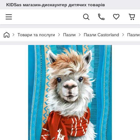
KIDSas магазин-дискаунтер дитячих товарів
Товари та послуги
Пазли
Пазли Castorland
Пазли