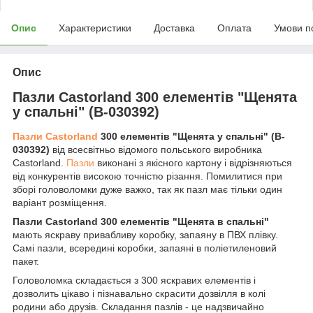
Опис
Характеристики
Доставка
Оплата
Умови п
Опис
Пазли Castorland 300 елементів "Щенята
у спальні" (B-030392)
Пазли Castorland
300 елементів "Щенята у спальні" (B-
030392)
від всесвітньо відомого польського виробника
Castorland.
Пазли
виконані з якісного картону і відрізняються
від конкурентів високою точністю різання. Помилитися при
зборі головоломки дуже важко, так як пазл має тільки один
варіант розміщення.
Пазли Castorland 300 елементів "Щенята в спальні"
мають яскраву привабливу коробку, запаяну в ПВХ плівку.
Самі пазли, всередині коробки, запаяні в поліетиленовий
пакет.
Головоломка складається з 300 яскравих елементів і
дозволить цікаво і пізнавально скрасити дозвілля в колі
родини або друзів. Складання пазлів - це надзвичайно