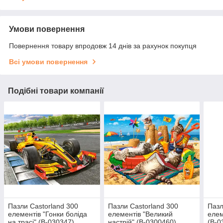
Умови повернення
Повернення товару впродовж 14 днів за рахунок покупця
Всі умови повернення
Подібні товари компанії
Пазли Castorland 300
Пазли Castorland 300
Пазл
елементів "Гонки боліда
елементів "Великий
елем
на трасі" (B-030347)
настрій" (B-0300460)
(B-0