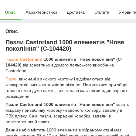
Опис
Характеристики
Доставка
Оплата
Умови п
Опис
Пазли Castorland 1000 елементів "Нове
покоління" (C-104420)
Пазли Castorland
1000 елементів "Нове покоління" (C-
104420)
від всесвітньо відомого польського виробника
Castorland.
Пазли
виконані з якісного картону і відрізняються від
конкурентів високою точністю різання. Помилитися при зборі
головоломки дуже важко, так як пазл має тільки один варіант
розміщення.
Пазли Castorland 1000 елементів "Нове покоління"
мають
яскраву привабливу коробку червоного кольору, запаяну в
ПВХ плівку. Самі пазли, всередині коробки, запаяні в
поліетиленовий пакет.
Даний набір містить 1000 елементів в зібраному стані має
розмір картини 68 х 47 см. Найчастіше відповідає віковій групі