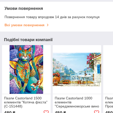
Умови повернення
Повернення товару впродовж 14 днів за рахунок покупця
Всі умови повернення
Подібні товари компанії
Пазли Castorland 1500
Пазли Castorland 1000
Пазл
елементів "Котяча фієста"
елементів
елем
(C-151448)
"Середземноморське вино
Пров
на двох" (C-105007)
480
450
450
₴
₴