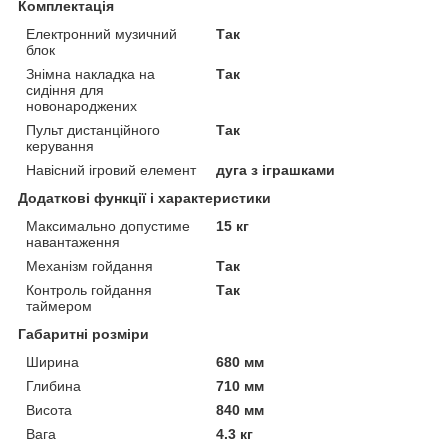
Комплектація
Електронний музичний
Так
блок
Знімна накладка на
Так
сидіння для
новонароджених
Пульт дистанційного
Так
керування
Навісний ігровий елемент
дуга з іграшками
Додаткові функції і характеристики
Максимально допустиме
15 кг
навантаження
Механізм гойдання
Так
Контроль гойдання
Так
таймером
Габаритні розміри
Ширина
680 мм
Глибина
710 мм
Висота
840 мм
Вага
4.3 кг