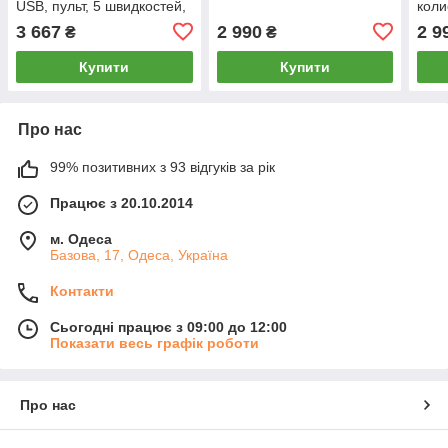
USB, пульт, 5 швидкостей,
коли
таймер, 12 мелодій
тайм
3 667
2 990
2 9
₴
₴
М'ятний
музи
Купити
Купити
Про нас
99% позитивних з 93 відгуків за рік
Працює з 20.10.2014
м. Одеса
Базова, 17, Одеса, Україна
Контакти
Сьогодні працює з 09:00 до 12:00
Показати весь графік роботи
Про нас