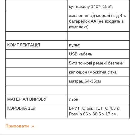
кут нахилу 140°- 155°;
живлення від мережі і від 4-х
батарейок АА (не входять в
комплект)
КОМПЛЕКТАЦІЯ
пульт
USB кабель
5-ти точкові ремені безпеки
капюшон+москітна сітка
матрац 64-35см
МАТЕРІАЛ ВИРОБУ
льон
КОРОБКА 1шт
БРУТТО 5кг, НЕТТО 4,3 кг
Розмір 66 х 36,5 х 17 см.
Приховати