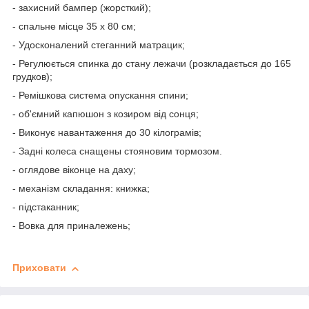
- захисний бампер (жорсткий);
- спальне місце 35 х 80 см;
- Удосконалений стеганний матрацик;
- Регулюється спинка до стану лежачи (розкладається до 165
грудков);
- Ремішкова система опускання спини;
- об'ємний капюшон з козиром від сонця;
- Виконує навантаження до 30 кілограмів;
- Задні кoлeca cнaщeны cтoянoвим тoрмозoм.
- оглядове віконце на даху;
- механізм складання: книжка;
- підстаканник;
- Вовка для приналежень;
Приховати