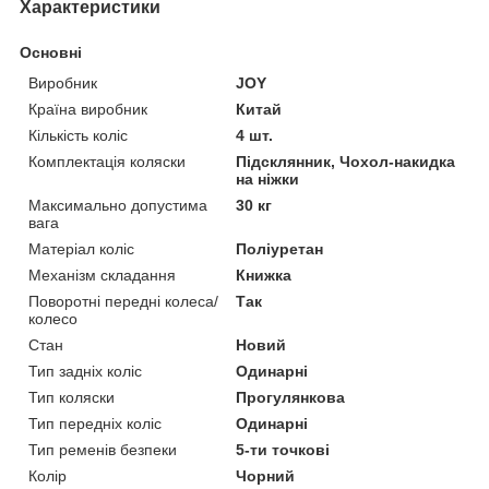
Характеристики
Основні
Виробник
JOY
Країна виробник
Китай
Кількість коліс
4 шт.
Комплектація коляски
Підсклянник, Чохол-накидка
на ніжки
Максимально допустима
30 кг
вага
Матеріал коліс
Поліуретан
Механізм складання
Книжка
Поворотні передні колеса/
Так
колесо
Стан
Новий
Тип задніх коліс
Одинарні
Тип коляски
Прогулянкова
Тип передніх коліс
Одинарні
Тип ременів безпеки
5-ти точкові
Колір
Чорний