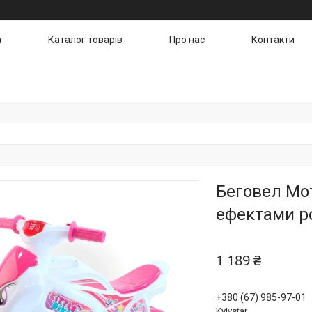
а
Каталог товарів
Про нас
Контакти
Беговел Мо
ефектами р
1 189 ₴
+380 (67) 985-97-01
Kyivstar