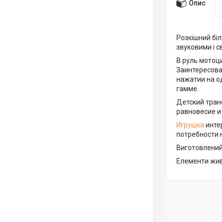
Опис
Розкішний бі
звуковими і с
В руль мотоц
Заинтересова
нажатии на о
гамме.
Детский тран
равновесие и
Игрушка
инте
потребности н
Виготовлений 
Елементи живл