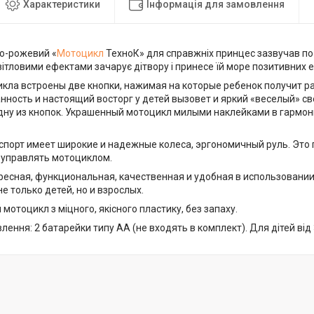
Характеристики
Інформація для замовлення
ло-рожевий «
Мотоцикл
ТехноК» для справжніх принцес зазвучав по-
вітловими ефектами зачарує дітвору і принесе їй море позитивних е
икла встроены две кнопки, нажимая на которые ребенок получит р
нность и настоящий восторг у детей вызовет и яркий «веселый» св
дну из кнопок. Украшенный мотоцикл милыми наклейками в гармо
спорт имеет широкие и надежные колеса, эргономичный руль. Это
 управлять мотоциклом.
ресная, функциональная, качественная и удобная в использовании
е только детей, но и взрослых.
мотоцикл з міцного, якісного пластику, без запаху.
ення: 2 батарейки типу АА (не входять в комплект). Для дітей від 3