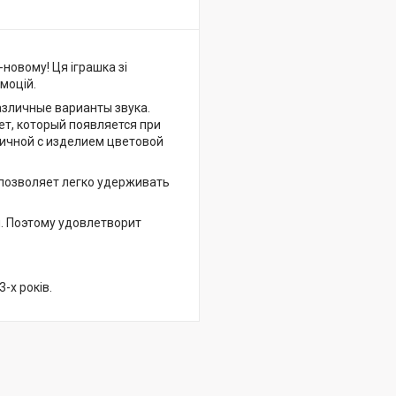
новому! Ця іграшка зі
моцій.
азличные варианты звука.
ет, который появляется при
ничной с изделием цветовой
 позволяет легко удерживать
. Поэтому удовлетворит
-х років.