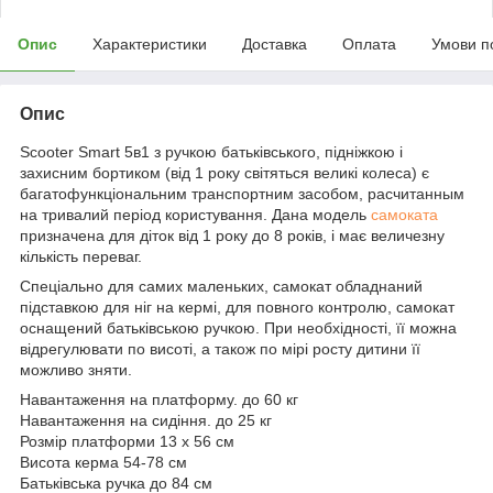
Опис
Характеристики
Доставка
Оплата
Умови п
Опис
Scooter Smart 5в1 з ручкою батьківського, підніжкою і
захисним бортиком (від 1 року світяться великі колеса) є
багатофункціональним транспортним засобом, расчитанным
на тривалий період користування. Дана модель
самоката
призначена для діток від 1 року до 8 років, і має величезну
кількість переваг.
Спеціально для самих маленьких, самокат обладнаний
підставкою для ніг на кермі, для повного контролю, самокат
оснащений батьківською ручкою. При необхідності, її можна
відрегулювати по висоті, а також по мірі росту дитини її
можливо зняти.
Навантаження на платформу. до 60 кг
Навантаження на сидіння. до 25 кг
Розмір платформи 13 х 56 см
Висота керма 54-78 см
Батьківська ручка до 84 см