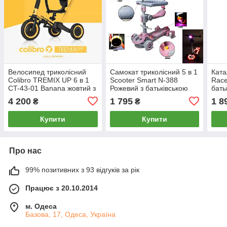
Велосипед триколісний
Самокат триколісний 5 в 1
Ката
Colibro TREMIX UP 6 в 1
Scooter Smart N-388
Race
CT-43-01 Banana жовтий з
Рожевий з батьківською
бать
батьківською ручкою
ручкою та захисним
захи
4 200
1 795
1 8
₴
₴
бортиком
Купити
Купити
Про нас
99% позитивних з 93 відгуків за рік
Працює з 20.10.2014
м. Одеса
Базова, 17, Одеса, Україна