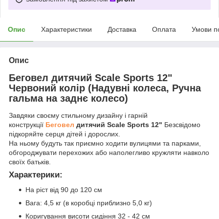
Опис
Характеристики
Доставка
Оплата
Умови п
Опис
Беговел дитячий Scale Sports 12"
Червоний колір (Надувні колеса, Ручна
гальма на заднє колесо)
Завдяки своєму стильному дизайну і гарній
конструкції
Беговел
дитячий Scale Sports 12"
Безсвідомо
підкоряйте серця дітей і дорослих.
На ньому будуть так приємно ходити вулицями та парками,
обгороджувати перехожих або наполегливо кружляти навколо
своїх батьків.
Характерики:
На ріст від 90 до 120 см
Вага: 4,5 кг (в коробці приблизно 5,0 кг)
Коригування висоти сидіння 32 - 42 см