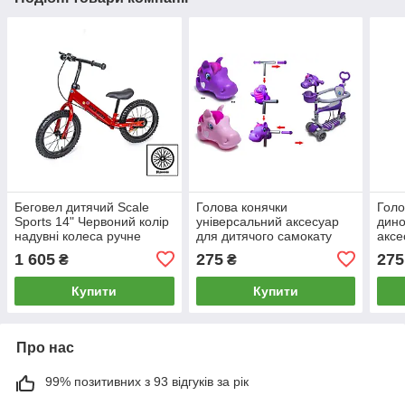
Беговел дитячий Scale
Голова конячки
Голо
Sports 14" Червоний колір
універсальний аксесуар
дино
надувні колеса ручне
для дитячого самокату
аксе
гальмо
рожевий фіолетовий
само
1 605
275
275
₴
₴
блак
Купити
Купити
Про нас
99% позитивних з 93 відгуків за рік