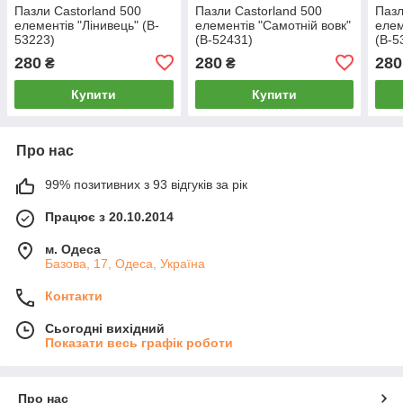
Пазли Castorland 500
Пазли Castorland 500
Пазл
елементів "Лінивець" (B-
елементів "Самотній вовк"
елем
53223)
(B-52431)
(B-5
280
280
280
₴
₴
Купити
Купити
Про нас
99% позитивних з 93 відгуків за рік
Працює з 20.10.2014
м. Одеса
Базова, 17, Одеса, Україна
Контакти
Сьогодні вихідний
Показати весь графік роботи
Про нас