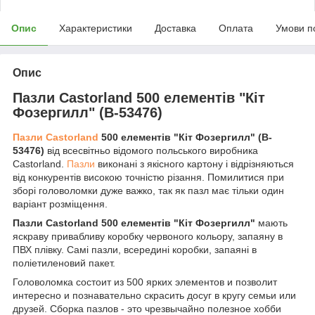
Опис
Характеристики
Доставка
Оплата
Умови п
Опис
Пазли Castorland 500 елементів "Кіт
Фозергилл" (B-53476)
Пазли Castorland
500 елементів "Кіт Фозергилл" (B-
53476)
від всесвітньо відомого польського виробника
Castorland.
Пазли
виконані з якісного картону і відрізняються
від конкурентів високою точністю різання. Помилитися при
зборі головоломки дуже важко, так як пазл має тільки один
варіант розміщення.
Пазли Castorland 500 елементів "Кіт Фозергилл"
мають
яскраву привабливу коробку червоного кольору, запаяну в
ПВХ плівку. Самі пазли, всередині коробки, запаяні в
поліетиленовий пакет.
Головоломка состоит из 500 ярких элементов и позволит
интересно и познавательно скрасить досуг в кругу семьи или
друзей. Сборка пазлов - это чрезвычайно полезное хобби