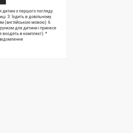
я дитині з першого погляду.
иці. 3. Їздить в довільному
м (англійською мовою). 6.
арунком для дитини і принесе
е входять в комплект). *
овідомлення