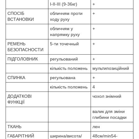
I-II-III (9-36кг)
+
СПОСІБ
обличчям проти
+
ВСТАНОВКИ
ходу руху
обличчям у
+
напрямку руху
РЕМЕНЬ
5-ти точечный
+
БЕЗОПАСНОСТИ
ПІДГОЛОВНИК
регульований
+
кількість положень
мультипозиційний
СПИНКА
регульована
+
кількість положень
4
ДОДАТКОВІ
чохол знімний
ФУНКЦІЇ
валик для зміни
глибини посадки
ТКАНЬ
лен
ГАБАРІТНИЙ
ширина/висота/
48см/min54-