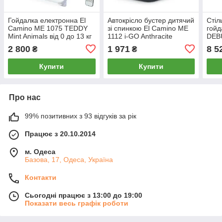
Гойдалка електронна El
Автокрісло бустер дитячий
Стіл
Camino ME 1075 TEDDY
зі спинкою El Camino ME
гойд
Mint Animals від 0 до 13 кг
1112 i-GO Anthracite
DEBU
музика, пульт
ISOFIX група 3, вага
Gray
2 800
1 971
8 5
₴
₴
дитини 22-36 кг
3рок
Купити
Купити
Про нас
99% позитивних з 93 відгуків за рік
Працює з 20.10.2014
м. Одеса
Базова, 17, Одеса, Україна
Контакти
Сьогодні працює з 13:00 до 19:00
Показати весь графік роботи