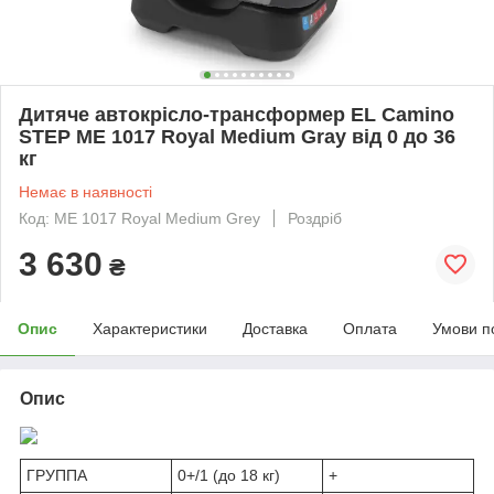
Дитяче автокрісло-трансформер EL Camino
STEP ME 1017 Royal Medium Gray від 0 до 36
кг
Немає в наявності
Код: ME 1017 Royal Medium Grey
Роздріб
3 630
₴
Опис
Характеристики
Доставка
Оплата
Умови п
Опис
ГРУППА
0+/1 (до 18 кг)
+