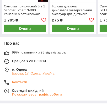
Самокат триколісний 5 в 1
Голова дракона
Само
Scooter Smart N-388
динозавра універсальний
SCO
Рожевий з батьківською
аксесуар для дитячого
блак
ручкою та захисним
самокату зелений
бать
1 795
275
1 7
₴
₴
бортиком
блакитний
Купити
Купити
Про нас
99% позитивних з 93 відгуків за рік
Працює з 20.10.2014
м. Одеса
Базова, 17, Одеса, Україна
Контакти
Сьогодні вихідний
Показати весь графік роботи