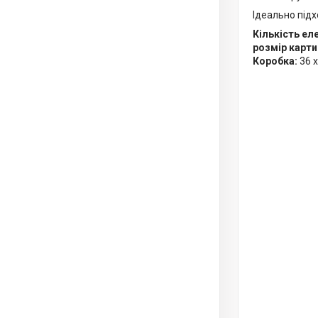
Ідеально підх
Кількість ел
розмір карти
Коробка:
36 x