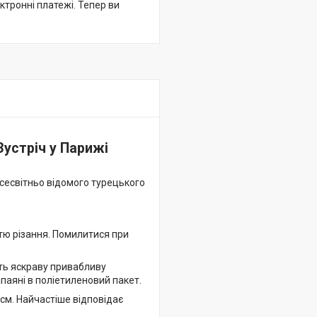
ктронні платежі. Тепер ви
Зустріч у Парижі
всесвітньо відомого турецького
стю різання. Помилитися при
ь яскраву привабливу
апаяні в поліетиленовий пакет.
 см. Найчастіше відповідає