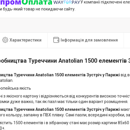
У компанії підключені еле
и будь-який товар не покидаючи сайту.
Характеристики
Інформація для замовлення
обництва Туреччини Anatolian 1500 елементів 
ицтва Туреччини Anatolian 1500 елементів Зустріч у Парижі
від 
tolian.
опейська якість
і з якісного картону і відрізняються від конкурентів високою точні
омки дуже важко, так як пазл має тільки один варіант розміщення.
ицтва Туреччини Anatolian 1500 елементів Зустріч у Парижі
мают
го кольору, запаяну в ПВХ плівку. Самі пазли, всередині коробки, з
істить 1500 елементів і в зібраному стані має розмір картини 85х60
0+.