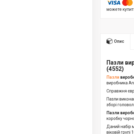
можете купит
Опис
Пазли вир
(4552)
Пазли
виробн
виробника Ana
Справжня євр
Пазли виконан
зборі головол
Пазли виробн
коробку чорно
Даний набір м
віковій групі 1