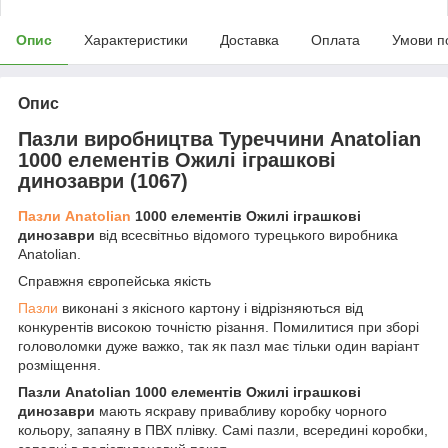
Опис
Характеристики
Доставка
Оплата
Умови п
Опис
Пазли виробництва Туреччини Anatolian
1000 елементів Ожилі іграшкові
динозаври (1067)
Пазли Anatolian
1000 елементів Ожилі іграшкові
динозаври
від всесвітньо відомого турецького виробника
Anatolian.
Справжня європейська якість
Пазли
виконані з якісного картону і відрізняються від
конкурентів високою точністю різання. Помилитися при зборі
головоломки дуже важко, так як пазл має тільки один варіант
розміщення.
Пазли Anatolian 1000 елементів Ожилі іграшкові
динозаври
мають яскраву привабливу коробку чорного
кольору, запаяну в ПВХ плівку. Самі пазли, всередині коробки,