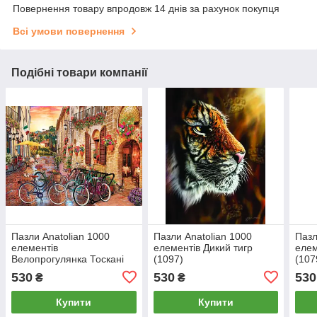
Повернення товару впродовж 14 днів за рахунок покупця
Всі умови повернення
Подібні товари компанії
Пазли Anatolian 1000
Пазли Anatolian 1000
Пазл
елементів
елементів Дикий тигр
елем
Велопрогулянка Тоскані
(1097)
(107
(1068)
530
530
530
₴
₴
Купити
Купити