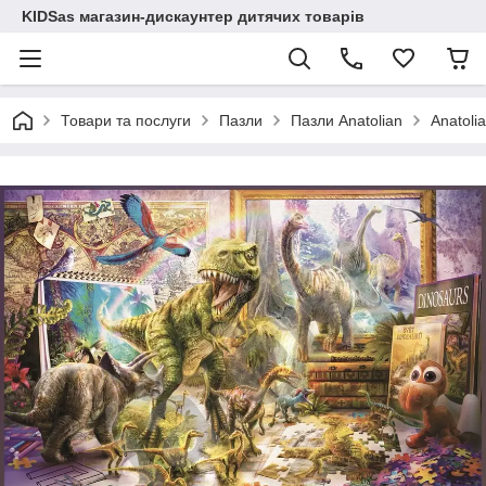
KIDSas магазин-дискаунтер дитячих товарів
Товари та послуги
Пазли
Пазли Anatolian
Anatoli