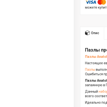
можете купит
Опис
Пазлы пр
Пазлы Anatol
Настоящее ев
Пазлы
выполн
Ошибиться пр
Пазлы Anato
запаянную в 
Данный
набо
всего соответ
Идеально подх