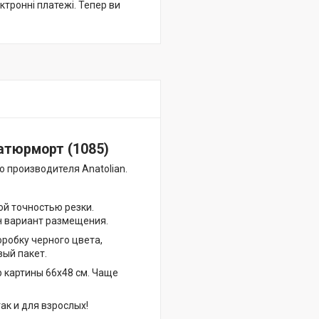
ктронні платежі. Тепер ви
атюрморт (1085)
о производителя Anatolian.
ой точностью резки.
ин вариант размещения.
робку черного цвета,
вый пакет.
 картины 66х48 см. Чаще
ак и для взрослых!