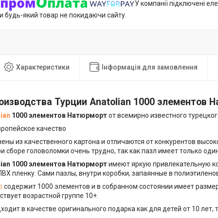
У компанії підключені еле
и будь-який товар не покидаючи сайту.
Характеристики
Інформація для замовлення
оизводства Турции Anatolian 1000 элементов Н
ian
1000 элементов Натюрморт
от всемирно известного турецког
ропейское качество
ены из качественного картона и отличаются от конкурентов высок
и сборе головоломки очень трудно, так как пазл имеет только од
lian 1000 элементов Натюрморт
имеют яркую привлекательную ко
ПВХ пленку. Сами пазлы, внутри коробки, запаянные в полиэтилено
р
содержит 1000 элементов и в собранном состоянии имеет размер
ствует возрастной группе 10+.
одит в качестве оригинального подарка как для детей от 10 лет, т