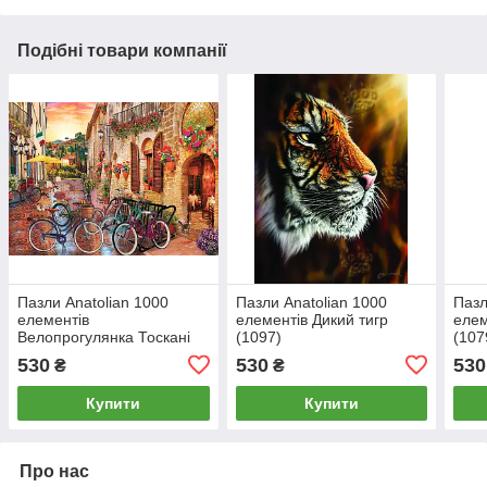
Подібні товари компанії
Пазли Anatolian 1000
Пазли Anatolian 1000
Пазл
елементів
елементів Дикий тигр
елем
Велопрогулянка Тоскані
(1097)
(107
(1068)
530
530
530
₴
₴
Купити
Купити
Про нас