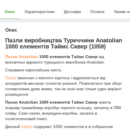
Опис
Характеристики
Доставка
Оплата
Умови п
Опис
Пазли виробництва Туреччини Anatolian
1000 елементів Таймс Сквер (1059)
Пазли Anatolian
1000 елементів Таймс Сквер
від
всесвітньо відомого турецького виробника Anatolian.
Справжня європейська якість
Пазли
виконані з якісного картону і відрізняються від
конкурентів високою точністю різання. Помилитися при зборі
головоломки дуже важко, так як пазл має тільки один варіант
розміщення.
Пазли Anatolian 1000 елементів Таймс Сквер
мають
яскраву привабливу коробку чорного кольору, запаяну в ПВХ
плівку. Самі пазли, всередині коробки, запаяні в
поліетиленовий пакет.
Данный
набор
содержит 1000 элементов и в собранном