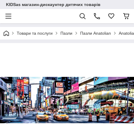
KIDSas магазин-дискаунтер дитячих товарів
Товари та послуги
Пазли
Пазли Anatolian
Anatoli