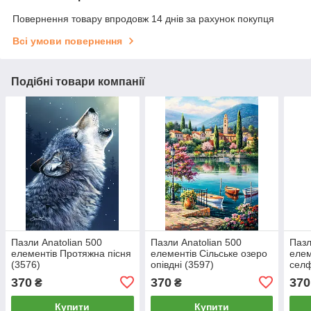
Повернення товару впродовж 14 днів за рахунок покупця
Всі умови повернення
Подібні товари компанії
Пазли Anatolian 500
Пазли Anatolian 500
Пазл
елементів Протяжна пісня
елементів Сільське озеро
елем
(3576)
опівдні (3597)
сел
370
370
370
₴
₴
Купити
Купити