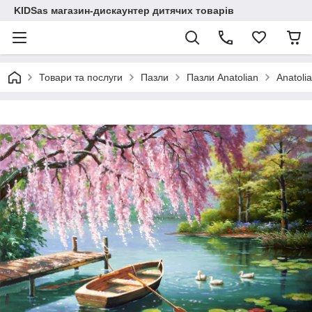
KIDSas магазин-дискаунтер дитячих товарів
Товари та послуги
Пазли
Пазли Anatolian
Anatoli