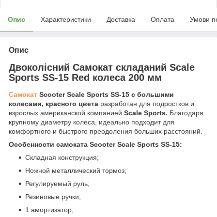
Опис
Характеристики
Доставка
Оплата
Умови п
Опис
Двоколісний Самокат складаний Scale
Sports SS-15 Red колеса 200 мм
Самокат
Scooter Scale Sports SS-15 с большими
колесами, красного цвета
разработан для подростков и
взрослых американской компанией
Scale Sports.
Благодаря
крупному диаметру колеса, идеально подходит для
комфортного и быстрого преодоления больших расстояний.
Особенности самоката Scooter Scale Sports SS-15
:
Складная конструкция;
Ножной металлический тормоз;
Регулируемый руль;
Резиновые ручки;
1 амортизатор;