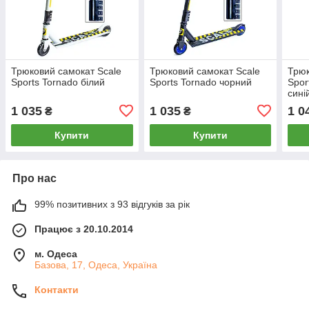
Трюковий самокат Scale
Трюковий самокат Scale
Трюк
Sports Tornado білий
Sports Tornado чорний
Spor
сині
100 
1 035
1 035
1 0
₴
₴
Купити
Купити
Про нас
99% позитивних з 93 відгуків за рік
Працює з 20.10.2014
м. Одеса
Базова, 17, Одеса, Україна
Контакти