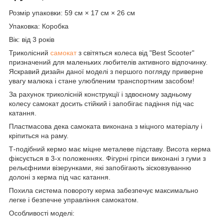
Розмір упаковки: 59 см × 17 см × 26 см
Упаковка: Коробка
Вік: від 3 років
Триколісний
самокат
з світяться колеса від "Best Scooter"
призначений для маленьких любителів активного відпочинку.
Яскравий дизайн даної моделі з першого погляду приверне
увагу малюка і стане улюбленим транспортним засобом!
За рахунок триколісній конструкції і здвоєному задньому
колесу самокат досить стійкий і запобігає падіння під час
катання.
Пластмасова дека самоката виконана з міцного матеріалу і
кріпиться на раму.
Т-подібний кермо має міцне металеве підставу. Висота керма
фіксується в 3-х положеннях. Фігурні гріпси виконані з гуми з
рельєфними візерунками, які запобігають зісковзуванню
долоні з керма під час катання.
Похила система повороту керма забезпечує максимально
легке і безпечне управління самокатом.
Особливості моделі: