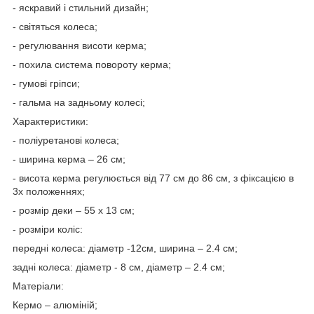
- яскравий і стильний дизайн;
- світяться колеса;
- регулювання висоти керма;
- похила система повороту керма;
- гумові гріпси;
- гальма на задньому колесі;
Характеристики:
- поліуретанові колеса;
- ширина керма – 26 см;
- висота керма регулюється від 77 см до 86 см, з фіксацією в
3х положеннях;
- розмір деки – 55 х 13 см;
- розміри коліс:
передні колеса: діаметр -12см, ширина – 2.4 см;
задні колеса: діаметр - 8 см, діаметр – 2.4 см;
Матеріали:
Кермо – алюміній;