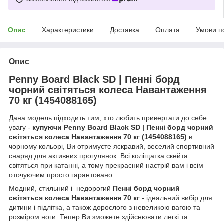
Опис
Характеристики
Доставка
Оплата
Умови п
Опис
Penny Board Black SD | Пенні борд
чорний світяться колеса Навантаження
70 кг (1454088165)
Дана модель підходить тим, хто любить привертати до себе
увагу -
купуючи Penny Board Black SD | Пенні борд чорний
світяться колеса Навантаження 70 кг (1454088165)
в
чорному кольорі, Ви отримуєте яскравий, веселий спортивний
снаряд для активних прогулянок. Всі коліщатка скейта
світяться при катанні, а тому прекрасний настрій вам і всім
оточуючим просто гарантовано.
Модний, стильний і
недорогий
Пенні борд чорний
світяться колеса Навантаження 70 кг
- ідеальний вибір для
дитини і підлітка, а також дорослого з невеликою вагою та
розміром ноги. Тепер Ви зможете здійснювати легкі та