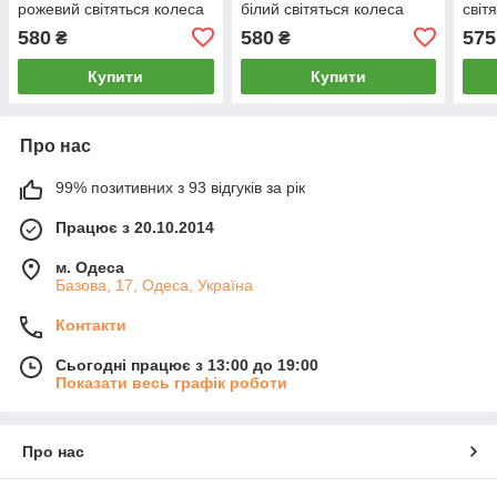
рожевий світяться колеса
білий світяться колеса
світ
(1995072726)
Навантаження 75 кг
Нава
580
580
575
₴
₴
(657503712)
(945
Купити
Купити
Про нас
99% позитивних з 93 відгуків за рік
Працює з 20.10.2014
м. Одеса
Базова, 17, Одеса, Україна
Контакти
Сьогодні працює з 13:00 до 19:00
Показати весь графік роботи
Про нас