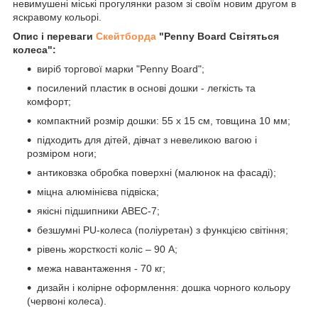
невимушені міські прогулянки разом зі своїм новим другом в
яскравому кольорі.
Опис і переваги
Скейтборда
"Penny Board Світяться
колеса":
виріб торгової марки "Penny Board";
посилений пластик в основі дошки - легкість та
комфорт;
компактний розмір дошки: 55 х 15 см, товщина 10 мм;
підходить для дітей, дівчат з невеликою вагою і
розміром ноги;
антиковзка обробка поверхні (малюнок на фасаді);
міцна алюмінієва підвіска;
якісні підшипники ABEC-7;
безшумні PU-колеса (поліуретан) з функцією світіння;
рівень жорсткості коліс – 90 А;
межа навантаження - 70 кг;
дизайн і колірне оформлення: дошка чорного кольору
(червоні колеса).