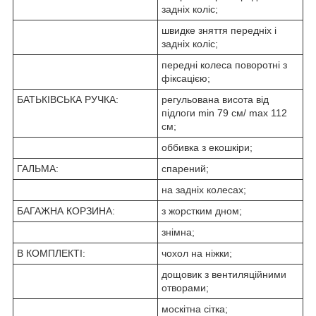
задніх коліс;
швидке зняття передніх і
задніх коліс;
передні колеса поворотні з
фіксацією;
БАТЬКІВСЬКА РУЧКА:
регульована висота від
підлоги min 79 см/ max 112
см;
оббивка з екошкіри;
ГАЛЬМА:
спарений;
на задніх колесах;
БАГАЖНА КОРЗИНА:
з жорстким дном;
знімна;
В КОМПЛЕКТІ:
чохол на ніжки;
дощовик з вентиляційними
отворами;
москітна сітка;