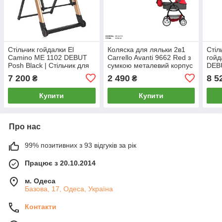
Стільчик гойдалки El
Коляска для ляльки 2в1
Стіл
Camino ME 1102 DEBUT
Carrello Avanti 9662 Red з
гойд
Posh Black | Стільчик для
сумкою металевий корпус
DEBU
годування Ель Каміно
Gray
7 200
2 490
8 5
₴
₴
чорний
3рок
Купити
Купити
Про нас
99% позитивних з 93 відгуків за рік
Працює з 20.10.2014
м. Одеса
Базова, 17, Одеса, Україна
Контакти