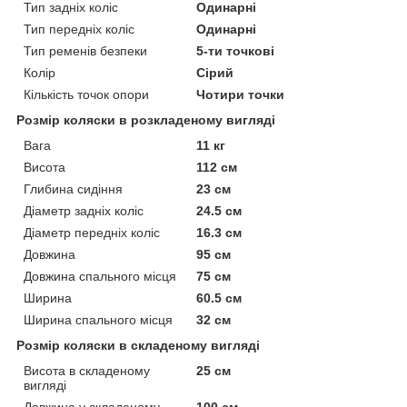
Тип задніх коліс
Одинарні
Тип передніх коліс
Одинарні
Тип ременів безпеки
5-ти точкові
Колір
Сірий
Кількість точок опори
Чотири точки
Розмір коляски в розкладеному вигляді
Вага
11 кг
Висота
112 см
Глибина сидіння
23 см
Діаметр задніх коліс
24.5 см
Діаметр передніх коліс
16.3 см
Довжина
95 см
Довжина спального місця
75 см
Ширина
60.5 см
Ширина спального місця
32 см
Розмір коляски в складеному вигляді
Висота в складеному
25 см
вигляді