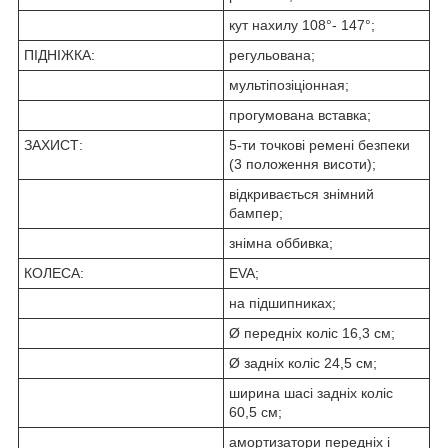
кут нахилу 108°- 147°;
ПІДНІЖКА:
регульована;
мультіпозіціонная;
прогумована вставка;
ЗАХИСТ:
5-ти точкові ремені безпеки
(3 положення висоти);
відкривається знімний
бампер;
знімна оббивка;
КОЛЕСА:
EVA;
на підшипниках;
Ø передніх коліс 16,3 см;
Ø задніх коліс 24,5 см;
ширина шасі задніх коліс
60,5 см;
амортизатори передніх і