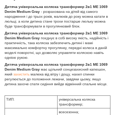
Дитяча універсальна коляска трансформер 2в1 ME 1069
Denim Medium Gray
- розрахована на дітей від самого
народження і до трьох років, малюків до року можна катати в
люльці, а коли дитина стане трохи постарше люльку можна
буде трансформувати в прогулянковий блок.
Дитяча універсальна коляска трансформер 2в1 ME 1069
Denim Medium Gray
поєднує в собі високу якість, надійність і
практичність, така коляска забезпечить дитині і мамі
максимально комфортну прогулянку, передні колеса в даній
моделі поворотні, що дозволяє управляти коляскою навіть
однією рукою.
Дитяча універсальна коляска трансформер 2в1 ME 1069
Denim Medium Gray
має щільний сонцезахисний капюшон,
який
захистить
малюка від вітру і дощу, нахил спинки
регулюється до положення лежачи, завдяки цьому, якщо
дитина захоче спати сидіння вийде відмінний спальне місце.
ТИП:
універсальна коляска
трансформер;
всесезонна;