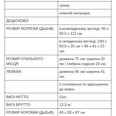
сумка;
знімний матрацик;
ДОДАТКОВО:
РОЗМІР КОЛЯСКИ (ДхШхВ):
в розкладеному вигляді: 95 х
60,5 х 112 см;
в складеному вигляді: 100 х
60,5 х 25 см + 86 х 41 х 23
см;
РОЗМІР СПАЛЬНОГО
довжина 75 см/ ширина 32
МІСЦЯ:
см / глибина сидіння 23 см;
ЛЮЛЬКА:
довжина 86 см/ ширина 41
см;
2 положення по відношенню
до мами;
ВАГА НЕТТО:
11кг;
ВАГА БРУТТО:
13,3 кг;
РОЗМІР КОРОБКИ (ДхШхВ):
49 х 28 х 87 см