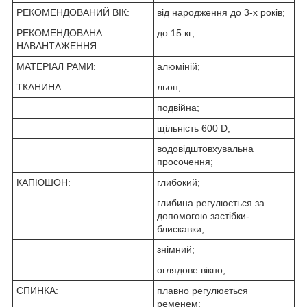
РЕКОМЕНДОВАНИЙ ВІК:
від народження до 3-х років;
РЕКОМЕНДОВАНА
до 15 кг;
НАВАНТАЖЕННЯ:
МАТЕРІАЛ РАМИ:
алюміній;
ТКАНИНА:
льон;
подвійна;
щільність 600 D;
водовідштовхувальна
просочення;
КАПЮШОН:
глибокий;
глибина регулюється за
допомогою застібки-
блискавки;
знімний;
оглядове вікно;
СПИНКА:
плавно регулюється
ременем;