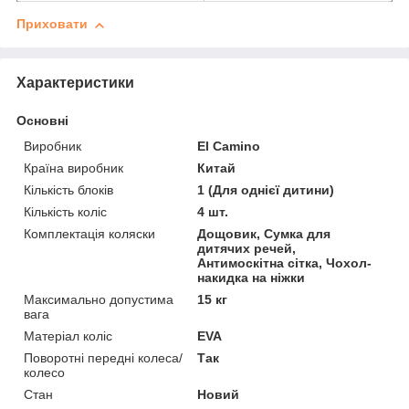
Приховати
Характеристики
Основні
Виробник
El Camino
Країна виробник
Китай
Кількість блоків
1 (Для однієї дитини)
Кількість коліс
4 шт.
Комплектація коляски
Дощовик, Сумка для
дитячих речей,
Антимоскітна сітка, Чохол-
накидка на ніжки
Максимально допустима
15 кг
вага
Матеріал коліс
EVA
Поворотні передні колеса/
Так
колесо
Стан
Новий