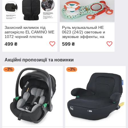
Захисний килимок під
Руль музыкальный HE
автокрісло EL CAMINO ME
0623 (24/2) световые и
1072 чорний плотна
звуковые эффекты, на
тканина
автомобильное кресло
499
599
₴
₴
Акційні пропозиції та новинки
–3%
–3%