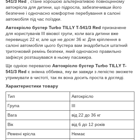
541/3 Red
, стане хорошою альтернативою повноцінному
автокрісла для дитини, що підросла, забезпечивши його
безпечне і одночасно комфортне перебування в салоні
автомобіля під час поїздки.
Автокрісло бустер Turbo TILLY T-541/3 Red
призначене
для користувачів ІІІ вікової групи, коли вага дитини вже
перевищує 22 кг, але ще не досяг 36 кг. Для кріплення в
салоні автомобіля цього бустера вам знадобиться штатний
триточковий ремінь безпеки, який одночасно правильно
зафіксує розташувався в ньому пасажира.
Ще однією перевагою
Автокрісло бустер Turbo TILLY T-
541/3 Red
є знімна оббивка, яку ви завжди з легкістю зможете
утримувати в чистоті, так як вона досить проста в догляді.
Характеристики товару
Тип
Автокрісло
Група
III
Вага
від 22 до 36 кг
Вік
від 6 до 12 років
Ремені крісла
Немає