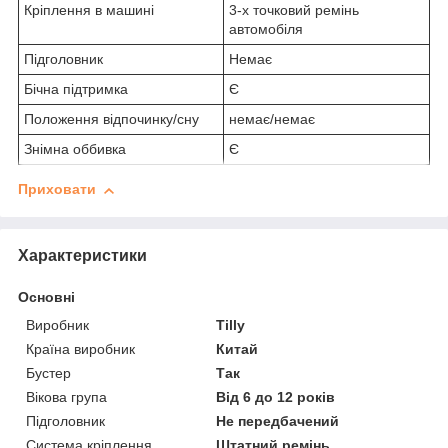
Кріплення в машині
3-х точковий ремінь
автомобіля
Підголовник
Немає
Бічна підтримка
Є
Положення відпочинку/сну
немає/немає
Знімна оббивка
Є
Приховати
Характеристики
Основні
Виробник
Tilly
Країна виробник
Китай
Бустер
Так
Вікова група
Від 6 до 12 років
Підголовник
Не передбачений
Система кріплення
Штатний ремінь