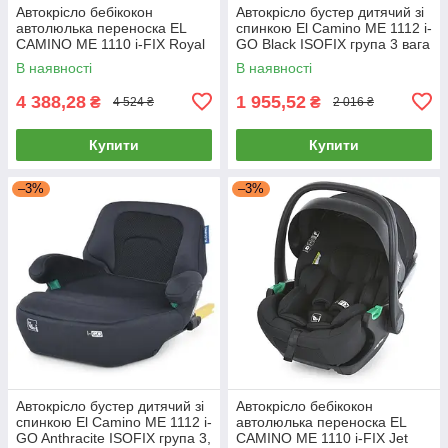
Автокрісло бебікокон
Автокрісло бустер дитячий зі
автолюлька переноска EL
спинкою El Camino ME 1112 i-
CAMINO ME 1110 i-FIX Royal
GO Black ISOFIX група 3 вага
Dark Gray група 0+
дитини 22-36 кг
В наявності
В наявності
4 388,28
1 955,52
₴
₴
4 524 ₴
2 016 ₴
Купити
Купити
–3%
–3%
Автокрісло бустер дитячий зі
Автокрісло бебікокон
спинкою El Camino ME 1112 i-
автолюлька переноска EL
GO Anthracite ISOFIX група 3,
CAMINO ME 1110 i-FIX Jet