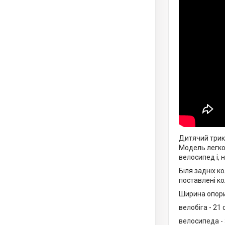
Дитячий трико
Модель легко
велосипед і, 
Біля задніх к
поставлені ко
Ширина опори
велобіга - 21 
велосипеда - 