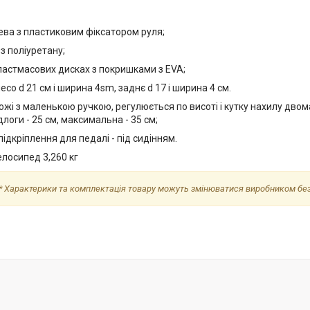
ева з пластиковим фіксатором руля;
 з поліуретану;
ластмасових дисках з покришками з EVA;
есо d 21 см і ширина 4sm, заднє d 17 і ширина 4 см.
кожі з маленькою ручкою, регулюється по висоті і кутку нахилу дво
длоги - 25 см, максимальна - 35 см;
підкріплення для педалі - під сидінням.
лосипед 3,260 кг
* Характерики та комплектація товару можуть змінюватися виробником бе