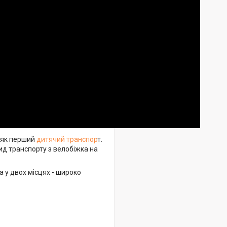
в як перший
дитячий транспор
т.
ид транспорту з велобіжка на
са у двох місцях - широко