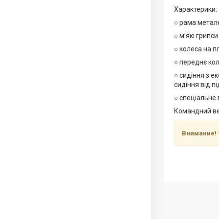
Характерики:
○ рама метал
○ м’які грипси
○ колеса на п
○ переднє кол
○ сидіння з е
сидіння від пі
○ спеціальне 
Командний ве
Внимание!