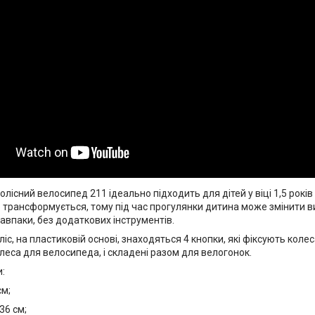
лісний велосипед 211 ідеально підходить для дітей у віці 1,5 рокі
 трансформується, тому під час прогулянки дитина може змінити в
навпаки, без додаткових інструментів.
оліс, на пластиковій основі, знаходяться 4 кнопки, які фіксують коле
леса для велосипеда, і складені разом для велогонок.
:
см;
36 см;