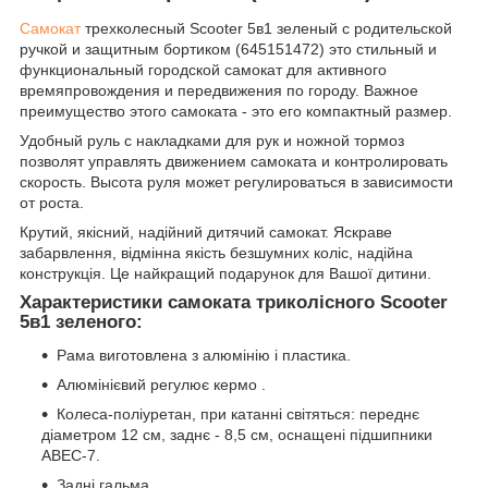
Самокат
трехколесный Scooter 5в1 зеленый с родительской
ручкой и защитным бортиком (645151472) это стильный и
функциональный городской самокат для активного
времяпровождения и передвижения по городу. Важное
преимущество этого самоката - это его компактный размер.
Удобный руль с накладками для рук и ножной тормоз
позволят управлять движением самоката и контролировать
скорость. Высота руля может регулироваться в зависимости
от роста.
Крутий, якісний, надійний дитячий самокат. Яскраве
забарвлення, відмінна якість безшумних коліс, надійна
конструкція. Це найкращий подарунок для Вашої дитини.
Характеристики
самоката триколісного Scooter
5в1 зеленого
:
Рама виготовлена з алюмінію і пластика.
Алюмінієвий регулює кермо .
Колеса-поліуретан, при катанні світяться: переднє
діаметром 12 см, заднє - 8,5 см, оснащені підшипники
ABEC-7.
Задні гальма.