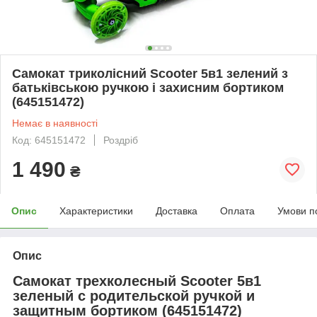
Самокат триколісний Scooter 5в1 зелений з
батьківською ручкою і захисним бортиком
(645151472)
Немає в наявності
Код: 645151472
Роздріб
1 490
₴
Опис
Характеристики
Доставка
Оплата
Умови п
Опис
Самокат трехколесный Scooter 5в1
зеленый с родительской ручкой и
защитным бортиком (645151472)