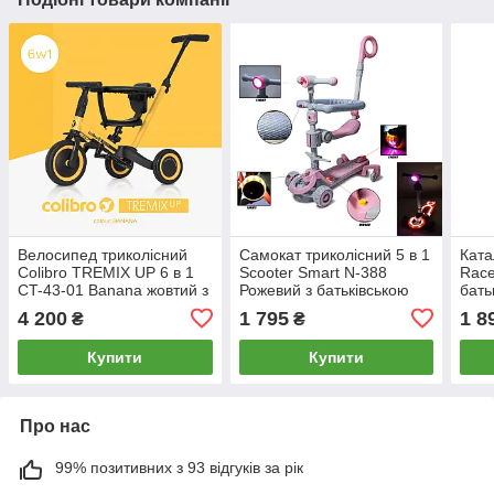
Велосипед триколісний
Самокат триколісний 5 в 1
Ката
Colibro TREMIX UP 6 в 1
Scooter Smart N-388
Race
CT-43-01 Banana жовтий з
Рожевий з батьківською
бать
батьківською ручкою
ручкою та захисним
захи
4 200
1 795
1 8
₴
₴
бортиком
Купити
Купити
Про нас
99% позитивних з 93 відгуків за рік