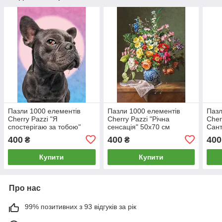
Пазли 1000 елементів
Пазли 1000 елементів
Пазл
Cherry Pazzi "Я
Cherry Pazzi "Річна
Cher
спостерігаю за тобою"
сенсація" 50х70 см
Сант
50х70 см (30097)
(30127)
(300
400
400
400
₴
₴
Купити
Купити
Про нас
99% позитивних з 93 відгуків за рік