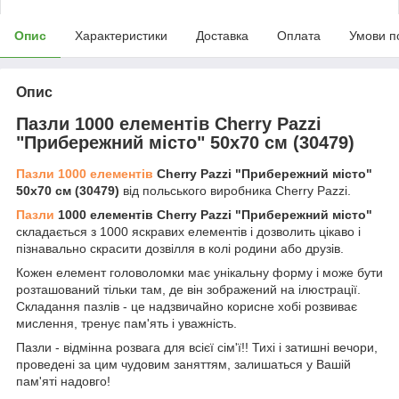
Опис
Характеристики
Доставка
Оплата
Умови п
Опис
Пазли 1000 елементів Cherry Pazzi
"Прибережний місто" 50х70 см (30479)
Пазли 1000 елементів
Cherry Pazzi "Прибережний місто"
50х70 см (30479)
від польського виробника Cherry Pazzi.
Пазли
1000 елементів Cherry Pazzi "Прибережний місто"
складається з 1000 яскравих елементів і дозволить цікаво і
пізнавально скрасити дозвілля в колі родини або друзів.
Кожен елемент головоломки має унікальну форму і може бути
розташований тільки там, де він зображений на ілюстрації.
Складання пазлів - це надзвичайно корисне хобі розвиває
мислення, тренує пам'ять і уважність.
Пазли - відмінна розвага для всієї сім'ї!! Тихі і затишні вечори,
проведені за цим чудовим заняттям, залишаться у Вашій
пам'яті надовго!