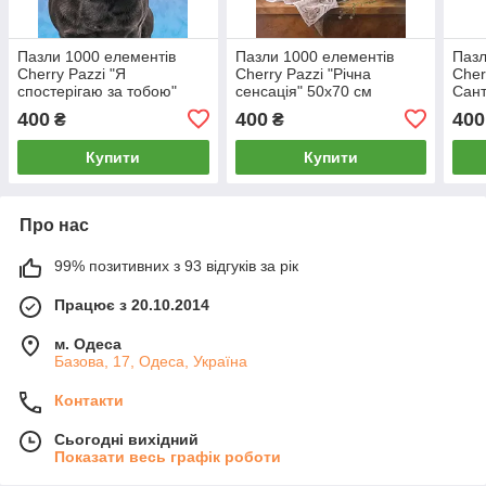
Пазли 1000 елементів
Пазли 1000 елементів
Пазл
Cherry Pazzi "Я
Cherry Pazzi "Річна
Cher
спостерігаю за тобою"
сенсація" 50х70 см
Сант
50х70 см (30097)
(30127)
(300
400
400
400
₴
₴
Купити
Купити
Про нас
99% позитивних з 93 відгуків за рік
Працює з 20.10.2014
м. Одеса
Базова, 17, Одеса, Україна
Контакти
Сьогодні вихідний
Показати весь графік роботи