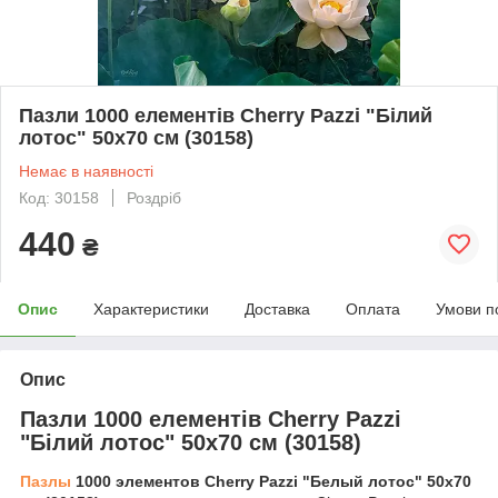
Пазли 1000 елементів Cherry Pazzi "Білий
лотос" 50х70 см (30158)
Немає в наявності
Код: 30158
Роздріб
440
₴
Опис
Характеристики
Доставка
Оплата
Умови п
Опис
Пазли 1000 елементів Cherry Pazzi
"Білий лотос" 50х70 см (30158)
Пазлы
1000 элементов Cherry Pazzi "Белый лотос" 50х70