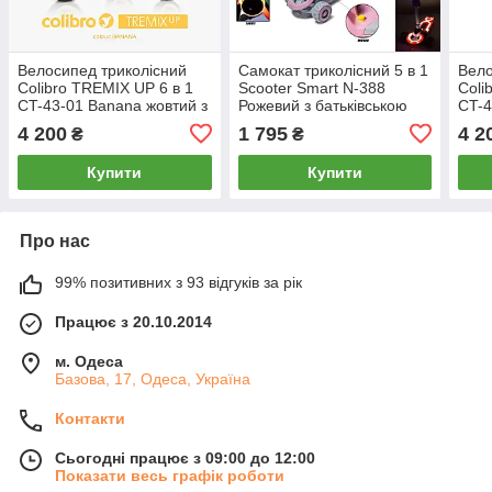
Велосипед триколісний
Самокат триколісний 5 в 1
Вело
Colibro TREMIX UP 6 в 1
Scooter Smart N-388
Coli
CT-43-01 Banana жовтий з
Рожевий з батьківською
CT-4
батьківською ручкою
ручкою та захисним
бать
4 200
1 795
4 2
₴
₴
бортиком
Купити
Купити
Про нас
99% позитивних з 93 відгуків за рік
Працює з 20.10.2014
м. Одеса
Базова, 17, Одеса, Україна
Контакти
Сьогодні працює з 09:00 до 12:00
Показати весь графік роботи