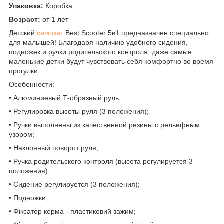
Упаковка:
Коробка
Возраст:
от 1 лет
Детский
самокат
Best Scooter 5в1 предназначен специально
для малышей! Благодаря наличию удобного сидения,
подножек и ручки родительского контроля, даже самые
маленькие детки будут чувствовать себя комфортно во время
прогулки.
Особенности:
• Алюминиевый Т-образный руль;
• Регулировка высоты руля (3 положения);
• Ручки выполнены из качественной резины с рельефным
узором;
• Наклонный поворот руля;
• Ручка родительского контроля (высота регулируется 3
положения);
• Сидение регулируется (3 положения);
• Подножки;
• Фіксатор керма - пластиковий зажим;