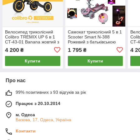
Велосипед триколісний
Самокат триколісний 5 в 1
Вело
Colibro TREMIX UP 6 в 1
Scooter Smart N-388
Coli
CT-43-01 Banana жовтий з
Рожевий з батьківською
CT-4
батьківською ручкою
ручкою та захисним
бать
4 200
1 795
4 2
₴
₴
бортиком
Купити
Купити
Про нас
99% позитивних з 93 відгуків за рік
Працює з 20.10.2014
м. Одеса
Базова, 17, Одеса, Україна
Контакти