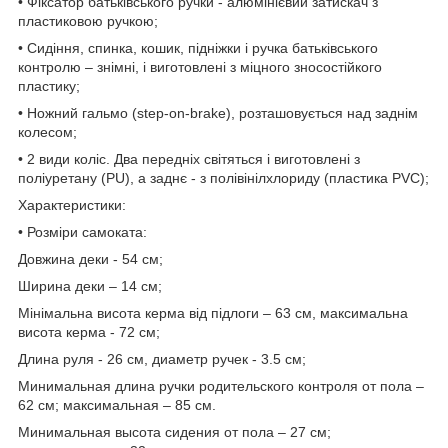
• Фіксатор батьківського ручки - алюмінієвий затискач з
пластиковою ручкою;
• Сидіння, спинка, кошик, підніжки і ручка батьківського
контролю – знімні, і виготовлені з міцного зносостійкого
пластику;
• Ножний гальмо (step-on-brake), розташовується над заднім
колесом;
• 2 види коліс. Два передніх світяться і виготовлені з
поліуретану (PU), а заднє - з полівінілхлориду (пластика PVC);
Характеристики:
• Розміри самоката:
Довжина деки - 54 см;
Ширина деки – 14 см;
Мінімальна висота керма від підлоги – 63 см, максимальна
висота керма - 72 см;
Длина руля - 26 см, диаметр ручек - 3.5 см;
Минимальная длина ручки родительского контроля от пола –
62 см; максимальная – 85 см.
Минимальная высота сидения от пола – 27 см;