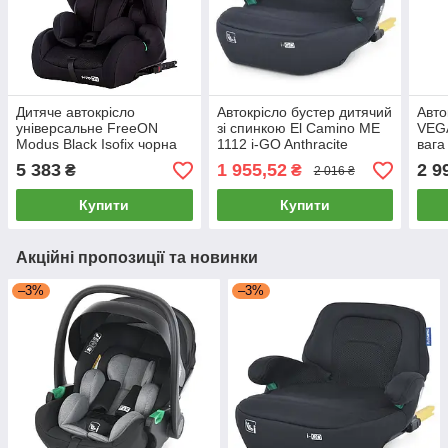
Дитяче автокрісло
Автокрісло бустер дитячий
Авто
універсальне FreeON
зі спинкою El Camino ME
VEGA
Modus Black Isofix чорна
1112 i-GO Anthracite
вага
група 1 2 3 від 9 до 36 кг
ISOFIX група 3, вага
5 383
1 955,52
2 9
₴
₴
2 016 ₴
дитини 22-36 кг
Купити
Купити
Акційні пропозиції та новинки
–3%
–3%