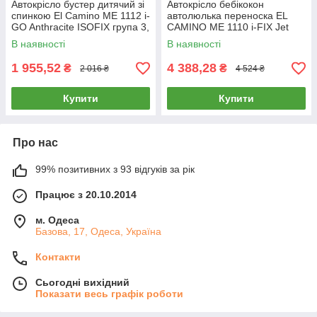
Автокрісло бустер дитячий зі
Автокрісло бебікокон
спинкою El Camino ME 1112 i-
автолюлька переноска EL
GO Anthracite ISOFIX група 3,
CAMINO ME 1110 i-FIX Jet
вага дитини 22-36 кг
Black
В наявності
В наявності
1 955,52
4 388,28
₴
₴
2 016 ₴
4 524 ₴
Купити
Купити
Про нас
99% позитивних з 93 відгуків за рік
Працює з 20.10.2014
м. Одеса
Базова, 17, Одеса, Україна
Контакти
Сьогодні вихідний
Показати весь графік роботи