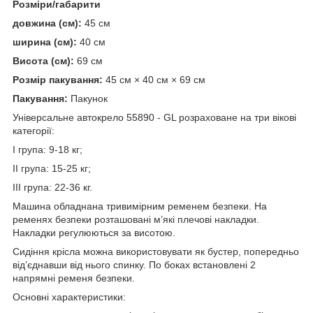
Розміри/габарити
довжина (см):
45 см
ширина (см):
40 см
Висота (см):
69 см
Розмір пакування:
45 см × 40 см × 69 см
Пакування:
Пакунок
Універсальне автокрело 55890 - GL розраховане на три вікові
категорії:
I група: 9-18 кг;
II група: 15-25 кг;
III група: 22-36 кг.
Машина обладнана тривимірним ременем безпеки. На
ременях безпеки розташовані м’які плечові накладки.
Накладки регулюються за висотою.
Сидіння крісла можна використовувати як бустер, попередньо
від’єднавши від нього спинку. По боках встановлені 2
напрямні ременя безпеки.
Основні характеристики: