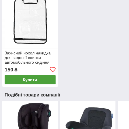
Захисний чохол накидка
для задньої спинки
автомобільного сидіння
Twins 8099-TA-00
150
₴
transparent чорний
Купити
Подібні товари компанії