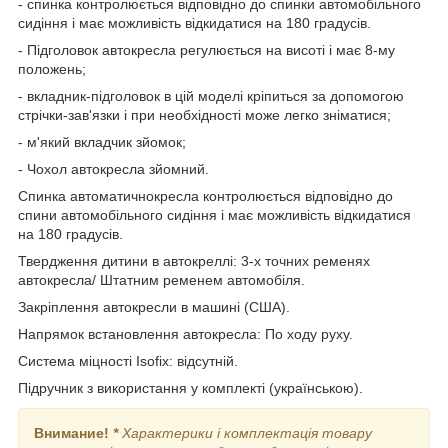
- спинка контролюється відповідно до спинки автомобільного
сидіння і має можливість відкидатися на 180 градусів.
- Підголовок автокресла регулюється на висоті і має 8-му
положень;
- вкладник-підголовок в цій моделі кріпиться за допомогою
стрічки-зав'язки і при необхідності може легко зніматися;
- м'який вкладчик зйомок;
- Чохол автокресла зйомний.
Спинка автоматичнокресла контролюється відповідно до
спини автомобільного сидіння і має можливість відкидатися
на 180 градусів.
Твердження дитини в автокреллі: 3-х точних ременях
автокресла/ Штатним ременем автомобіля.
Закріплення автокресли в машині (США).
Напрямок встановлення автокресла: По ходу руху.
Система міцності Isofix: відсутній.
Підручник з використання у комплекті (українською).
Внимание!
*
Характерики і комплектація товару