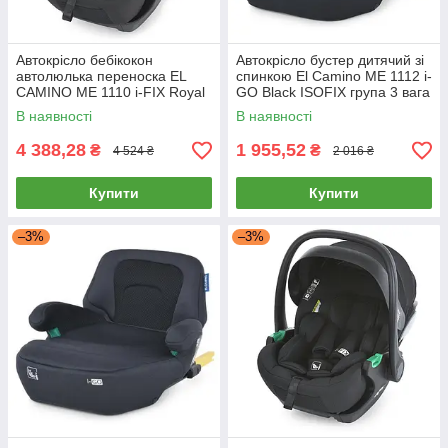
Автокрісло бебікокон
Автокрісло бустер дитячий зі
автолюлька переноска EL
спинкою El Camino ME 1112 i-
CAMINO ME 1110 i-FIX Royal
GO Black ISOFIX група 3 вага
Dark Gray група 0+
дитини 22-36 кг
В наявності
В наявності
4 388,28
1 955,52
₴
₴
4 524 ₴
2 016 ₴
Купити
Купити
–3%
–3%