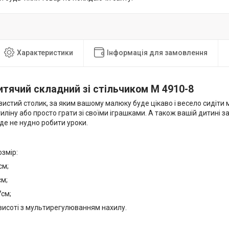
Характеристики
Інформація для замовлення
итячий складний зі стільчиком M 4910-8
вистий столик, за яким вашому малюку буде цікаво і весело сидіти
тиліну або просто грати зі своїми іграшками. А також вашій дитині 
де не нудно робити уроки.
змір:
см;
см;
7см;
о висоті з мультирегулюванням нахилу.