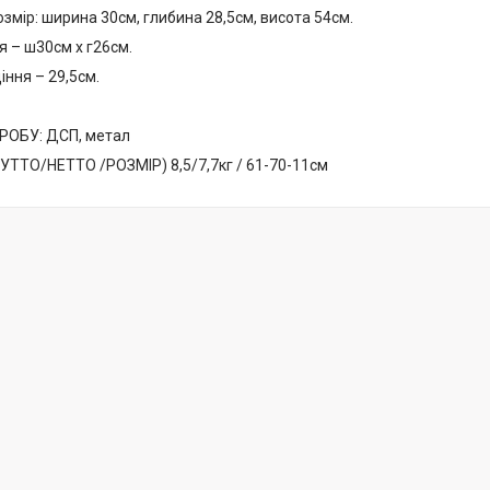
змір: ширина 30см, глибина 28,5см, висота 54см.
я – ш30см х г26см.
іння – 29,5см.
РОБУ: ДСП, метал
ТТО/НЕТТО /РОЗМІР) 8,5/7,7кг / 61-70-11см