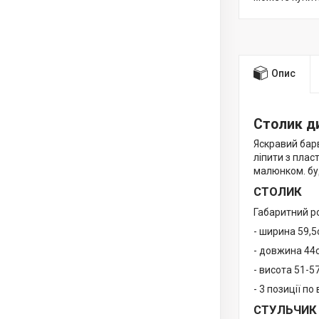
Опис
Столик д
Яскравий бар
ліпити з плас
малюнком. бу
СТОЛИК
Габаритний ро
- ширина 59,5
- довжина 44
- висота 51-5
- 3 позиції п
СТУЛЬЧИК