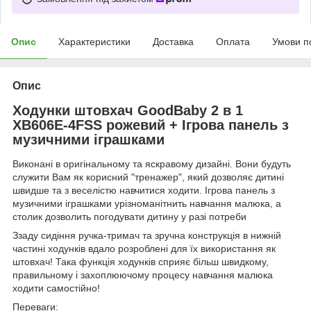
Опис
Характеристики
Доставка
Оплата
Умови п
Опис
Ходунки штовхач GoodBaby 2 в 1
XB606E-4FSS рожевий + Ігрова панель з
музичними іграшками
Виконані в оригінальному та яскравому дизайні. Вони будуть
служити Вам як корисний "тренажер", який дозволяє дитині
швидше та з веселістю навчитися ходити. Ігрова панель з
музичними іграшками урізноманітнить навчання малюка, а
столик дозволить погодувати дитину у разі потреби
Ззаду сидіння ручка-тримач та зручна конструкція в нижній
частині ходунків вдало розроблені для їх використання як
штовхач! Така функція ходунків сприяє більш швидкому,
правильному і захоплюючому процесу навчання малюка
ходити самостійно!
Переваги: