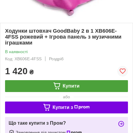
Ходунки штовхач GoodBaby 2 в 1 XB606E-
4FSS рожевий + Ігрова панель з музичними
іграшками
В наявності
Код: XB606E-4FSS
Роздріб
1 420
₴
Купити
або
Купити з
Що таке купити з Пром?
Замовлення під захистом