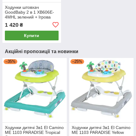
Ходунки штовхач
GoodBaby 2 в 1 XB606E-
4MHL зелений + Ігрова
панель з музичними
1 420
₴
іграшками
Купити
Акційні пропозиції та новинки
–35%
–25%
Ходунки дитячі 3в1 El Camino
Ходунки дитячі 3в1 El Camino
ME 1103 PARADISE Tropical
ME 1103 PARADISE Yellow