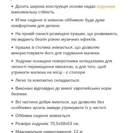
Досить широка конструкція основи надає
ходункам
максимальну стійкість.
М'яке сидіння зі знімною оббивкою буде дуже
комфортним для дитини.
На ігровій панелі розміщені іграшки, що розвивають,
які видають безліч різних музичних ефектів.
Іграшка зі столика знімається, що дозволяє
використовувати його для годування малюка.
Ходунки оснащені поворотними коліщатками для
легкості переміщення кімнатою, а для того, щоб
утримати малюка на місці - є стопори.
Легко та компактно складаються.
Виконані відповідно до вимог європейських норм
безпеки.
Всі частини добре миються, що дозволяє без
особливих зусиль завжди утримувати їх у чистоті.
Оббивка сидіння знімається.
Розміри ходунків: 70,5х58х53 см.
Максимальне навантаження: 12 кг.