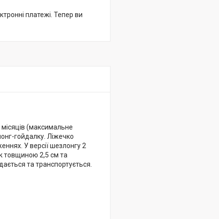
ктронні платежі. Тепер ви
 місяців (максимальне
лонг-гойдалку. Ліжечко
еннях. У версії шезлонгу 2
к товщиною 2,5 см та
ладається та транспортується.