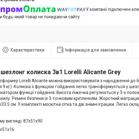
У компанії підключені еле
и будь-який товар не покидаючи сайту.
Характеристики
Інформація для замовлення
шезлонг колиска 3в1 Lorelli Alicante Grey
сформер Lorelli Alicante можна використовувати з народження до 6
 9 кг). Колиска з функцією гойдання легко трансформується у шез
атором функції гойдання. Висота ліжечка регулюється у 3-х полож
хилу. Ремені безпеки із 3-точковим кріпленням. Жорсткий матраци
33.5 см. У комплекті москітна сітка та дві знімні іграшки. Легко ск
му вигляді: 87х51х90
4х51х16