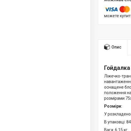
можете купит
Опис
Гойдалка 
Ліжечко-тран
навантаження
оснащене блок
положення на
розмірами 75х
Розміри:
У розкладено
В упаковці: 8
Вага: 6.15 кг