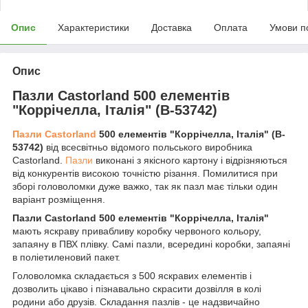
Опис
Характеристики
Доставка
Оплата
Умови п
Опис
Пазли Castorland 500 елементів
"Коррічелла, Італія" (B-53742)
Пазли Castorland
500 елементів "Коррічелла, Італія" (B-
53742)
від всесвітньо відомого польського виробника
Castorland.
Пазли
виконані з якісного картону і відрізняються
від конкурентів високою точністю різання. Помилитися при
зборі головоломки дуже важко, так як пазл має тільки один
варіант розміщення.
Пазли Castorland 500 елементів "Коррічелла, Італія"
мають яскраву привабливу коробку червоного кольору,
запаяну в ПВХ плівку. Самі пазли, всередині коробки, запаяні
в поліетиленовий пакет.
Головоломка складається з 500 яскравих елементів і
дозволить цікаво і пізнавально скрасити дозвілля в колі
родини або друзів. Складання пазлів - це надзвичайно