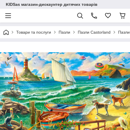
KIDSas магазин-дискаунтер дитячих товарів
Товари та послуги
Пазли
Пазли Castorland
Пазли