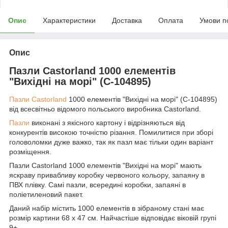
Опис
Характеристики
Доставка
Оплата
Умови п
Опис
Пазли Castorland 1000 елементів
"Вихідні на морі" (C-104895)
Пазли Castorland
1000 елементів "Вихідні на морі" (C-104895)
від всесвітньо відомого польського виробника Castorland.
Пазли
виконані з якісного картону і відрізняються від
конкурентів високою точністю різання. Помилитися при зборі
головоломки дуже важко, так як пазл має тільки один варіант
розміщення.
Пазли Castorland 1000 елементів "Вихідні на морі" мають
яскраву привабливу коробку червоного кольору, запаяну в
ПВХ плівку. Самі пазли, всередині коробки, запаяні в
поліетиленовий пакет.
Даний набір містить 1000 елементів в зібраному стані має
розмір картини 68 х 47 см. Найчастіше відповідає віковій групі
9+.