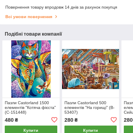
Повернення товару впродовж 14 днів за рахунок покупця
Всі умови повернення
Подібні товари компанії
Пазли Castorland 1500
Пазли Castorland 500
Пазл
елементів "Котяча фієста"
елементів "На горищі" (B-
елем
(C-151448)
53407)
Сейш
480
280
280
₴
₴
Купити
Купити