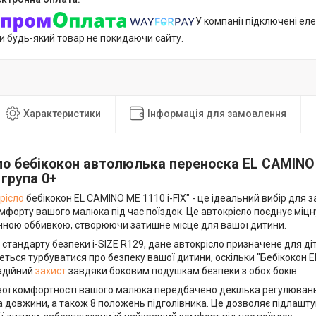
У компанії підключені еле
и будь-який товар не покидаючи сайту.
Характеристики
Інформація для замовлення
о бебікокон автолюлька переноска EL CAMINO M
 група 0+
рісло
бебікокон EL CAMINO ME 1110 i-FIX" - це ідеальний вибір для
мфорту вашого малюка під час поїздок. Це автокрісло поєднує міцн
нною оббивкою, створюючи затишне місце для вашої дитини.
стандарту безпеки i-SIZE R129, дане автокрісло призначене для діте
ться турбуватися про безпеку вашої дитини, оскільки "Бебікокон E
адійний
захист
завдяки боковим подушкам безпеки з обох боків.
ої комфортності вашого малюка передбачено декілька регулювань
а довжини, а також 8 положень підголівника. Це дозволяє підлаштув