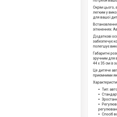
потреби вашо
Окрім цього, 
легким у вик
для вашої ди
Встановлення
зіткненнях. А
Додаткові ос
забезпечує к
полегшує вик
Габаритні роз
зручним для в
44 х 35 см із 
Це дитяче авт
приємними як д
Характеристи
Тип: авт
Стандарт
Зростанн
Регулюва
регулюванн
Спосіб в