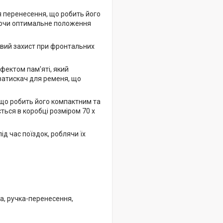
я перенесення, що робить його
чуючи оптимальне положення
овий захист при фронтальних
фектом пам'яті, який
затискач для ременя, що
, що робить його компактним та
ється в коробці розміром 70 х
д час поїздок, роблячи їх
а, ручка-перенесення,