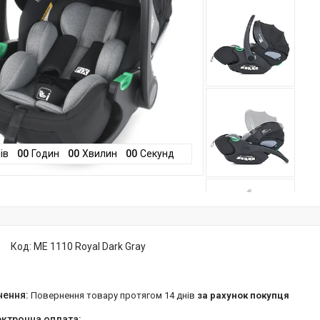
ів
0
0
Годин
0
0
Хвилин
0
0
Секунд
Код:
ME 1110 Royal Dark Gray
повернення товару протягом 14 днів
за рахунок покупця