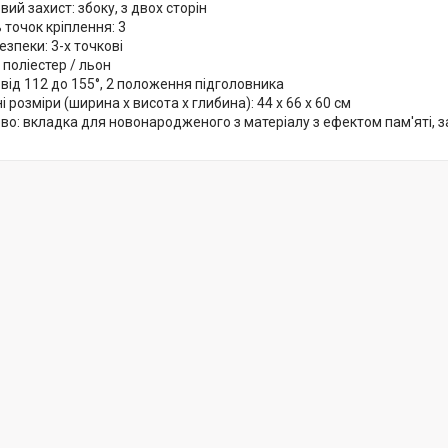
ий захист: збоку, з двох сторін
ь точок кріплення: 3
езпеки: 3-х точкові
 поліестер / льон
 від 112 до 155°, 2 положення підголовника
і розміри (ширина х висота х глибина): 44 х 66 х 60 см
о: вкладка для новонародженого з матеріалу з ефектом пам'яті, 