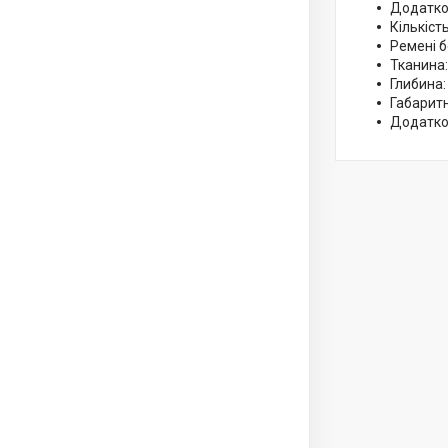
Додатков
Кількіст
Ремені б
Тканина:
Глибина:
Габаритн
Додатков