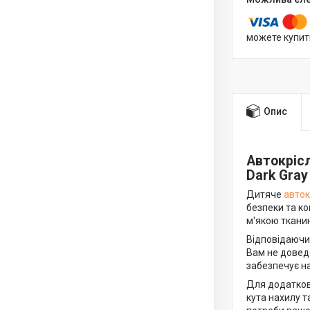
можете купит
Опис
Автокрісл
Dark Gray
Дитяче
авток
безпеки та ко
м'якою ткани
Відповідаючи 
Вам не доведе
забезпечує н
Для додатков
кута нахилу т