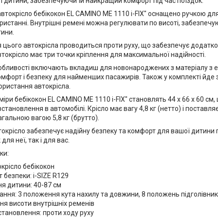
ї дитини, забезпечуючи їй найкращий комфорт під час поїздок.
автокрісло бебікокон EL CAMINO ME 1110 i-FIX" оснащено ручкою дл
ористанні. Внутрішні ремені можна регулювати по висоті, забезпе
тини.
 цього автокрісла проводиться проти руху, що забезпечує додатк
втокрісло має три точки кріплення для максимальної надійності.
обливості включають вкладиш для новонароджених з матеріалу з е
омфорт і безпеку для найменших пасажирів. Також у комплекті йде 
ористання автокрісла.
міри бебікокон EL CAMINO ME 1110 i-FIX" становлять 44 х 66 х 60 см
становлення в автомобілі. Крісло має вагу 4,8 кг (нетто) і поставля
загальною вагою 5,8 кг (брутто).
окрісло забезпечує надійну безпеку та комфорт для вашої дитини пі
ля неї, так і для вас.
ки:
окрісло бебікокон
 безпеки: i-SIZE R129
я дитини: 40-87 см
ння: 3 положення кута нахилу та довжини, 8 положень підголівник
я висоти внутрішніх ременів
становлення: проти ходу руху