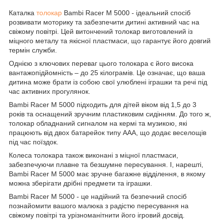
Каталка
толокар
Bambi Racer M 5000 - ідеальний спосіб
розвивати моторику та забезпечити дитині активний час на
свіжому повітрі. Цей витончений толокар виготовлений із
міцного металу та якісної пластмаси, що гарантує його довгий
термін служби.
Однією з ключових переваг цього толокара є його висока
вантажопідйомність – до 25 кілограмів. Це означає, що ваша
дитина може брати із собою свої улюблені іграшки та речі під
час активних прогулянок.
Bambi Racer M 5000 підходить для дітей віком від 1,5 до 3
років та оснащений зручним пластиковим сидінням. До того ж,
толокар обладнаний сигналом на кермі та музикою, які
працюють від двох батарейок типу AAA, що додає веселощів
під час поїздок.
Колеса толокара також виконані з міцної пластмаси,
забезпечуючи плавне та безшумне пересування. І, нарешті,
Bambi Racer M 5000 має зручне багажне відділення, в якому
можна зберігати дрібні предмети та іграшки.
Bambi Racer M 5000 - це надійний та безпечний спосіб
познайомити вашого малюка з радістю пересування на
свіжому повітрі та урізноманітнити його ігровий досвід.