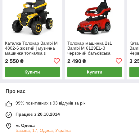
Каталка Толокар Bambi M
Толокар машинка 2в1
Ката
4802-6 жовтий | музична
Bambi M 6129EL-3
Bamb
машинка толкалка з
червоний батьківська
Черв
ручкою на великих
ручка керує колесами
бать
2 550
2 490
3 2
₴
₴
колесах
музика свiтло
Купити
Купити
Про нас
99% позитивних з 93 відгуків за рік
Працює з 20.10.2014
м. Одеса
Базова, 17, Одеса, Україна