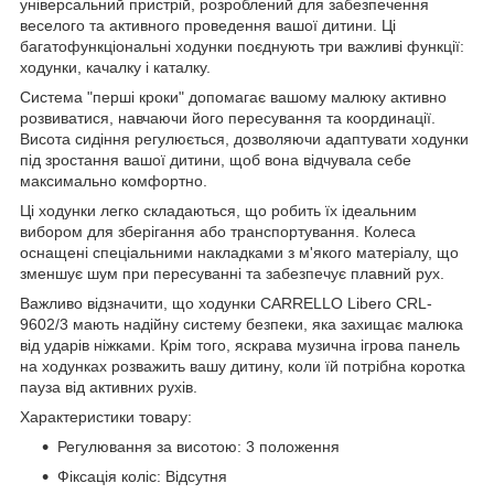
універсальний пристрій, розроблений для забезпечення
веселого та активного проведення вашої дитини. Ці
багатофункціональні ходунки поєднують три важливі функції:
ходунки, качалку і каталку.
Система "перші кроки" допомагає вашому малюку активно
розвиватися, навчаючи його пересування та координації.
Висота сидіння регулюється, дозволяючи адаптувати ходунки
під зростання вашої дитини, щоб вона відчувала себе
максимально комфортно.
Ці ходунки легко складаються, що робить їх ідеальним
вибором для зберігання або транспортування. Колеса
оснащені спеціальними накладками з м'якого матеріалу, що
зменшує шум при пересуванні та забезпечує плавний рух.
Важливо відзначити, що ходунки CARRELLO Libero CRL-
9602/3 мають надійну систему безпеки, яка захищає малюка
від ударів ніжками. Крім того, яскрава музична ігрова панель
на ходунках розважить вашу дитину, коли їй потрібна коротка
пауза від активних рухів.
Характеристики товару:
Регулювання за висотою: 3 положення
Фіксація коліс: Відсутня