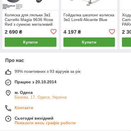
Коляска для ляльки 3в1
Гойдалка шезлонг колиска
Ходу
Carrello Magia 9636 Rose
3в1 Lorelli Alicante Blue
Cam
Red з сумкою металевий
PARA
корпус
штов
2 690
4 197
2 3
₴
₴
світ
Купити
Купити
Про нас
99% позитивних з 93 відгуків за рік
Працює з 20.10.2014
м. Одеса
Базова, 17, Одеса, Україна
Контакти
Сьогодні вихідний
Показати весь графік роботи