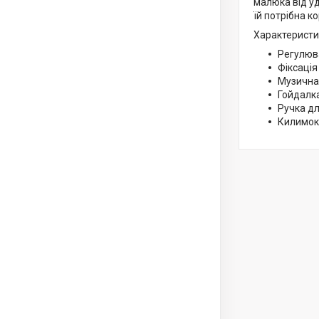
малюка від уд
їй потрібна к
Характеристи
Регулюв
Фіксація
Музична
Гойдалка
Ручка дл
Килимок 