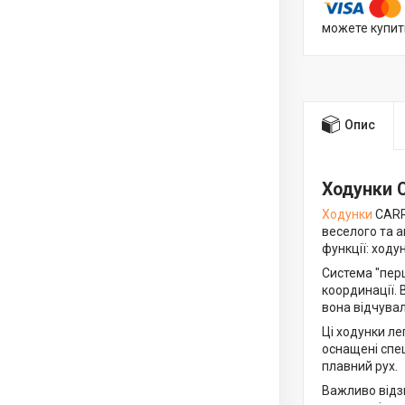
можете купит
Опис
Ходунки C
Ходунки
CARR
веселого та 
функції: ходун
Система "пер
координації.
вона відчува
Ці ходунки ле
оснащені спе
плавний рух.
Важливо відз