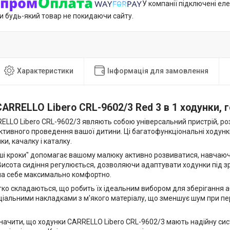
У компанії підключені еле
и будь-який товар не покидаючи сайту.
Характеристики
Інформація для замовлення
ARRELLO Libero CRL-9602/3 Red 3 в 1 ходунки, 
ELLO Libero CRL-9602/3 являють собою універсальний пристрій, р
активного проведення вашої дитини. Ці багатофункціональні ходун
ки, качалку і каталку.
ші кроки" допомагає вашому малюку активно розвиватися, навчаюч
 Висота сидіння регулюється, дозволяючи адаптувати ходунки під з
ла себе максимально комфортно.
гко складаються, що робить їх ідеальним вибором для зберігання 
ціальними накладками з м'якого матеріалу, що зменшує шум при пе
начити, що ходунки CARRELLO Libero CRL-9602/3 мають надійну сис