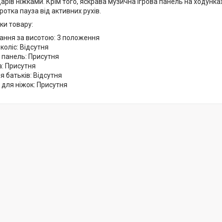
арів ніжками. Крім того, яскрава музична ігрова панель на ходунк
оротка пауза від активних рухів.
ки товару:
ання за висотою: 3 положення
 коліс: Відсутня
 панель: Присутня
: Присутня
я батьків: Відсутня
для ніжок: Присутня