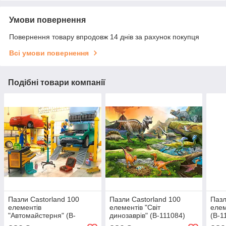
Умови повернення
Повернення товару впродовж 14 днів за рахунок покупця
Всі умови повернення
Подібні товари компанії
Пазли Castorland 100
Пазли Castorland 100
Пазл
елементів
елементів "Світ
елем
"Автомайстерня" (B-
динозаврів" (B-111084)
(B-1
111206)