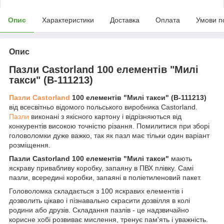
Опис
Характеристики
Доставка
Оплата
Умови п
Опис
Пазли Castorland 100 елементів "Милі
такси" (B-111213)
Пазли Castorland
100 елементів "Милі такси" (B-111213)
від всесвітньо відомого польського виробника Castorland.
Пазли
виконані з якісного картону і відрізняються від
конкурентів високою точністю різання. Помилитися при зборі
головоломки дуже важко, так як пазл має тільки один варіант
розміщення.
Пазли Castorland 100 елементів "Милі такси"
мають
яскраву привабливу коробку, запаяну в ПВХ плівку. Самі
пазли, всередині коробки, запаяні в поліетиленовий пакет.
Головоломка складається з 100 яскравих елементів і
дозволить цікаво і пізнавально скрасити дозвілля в колі
родини або друзів. Складання пазлів - це надзвичайно
корисне хобі розвиває мислення, тренує пам'ять і уважність.