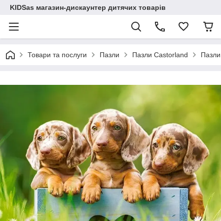
KIDSas магазин-дискаунтер дитячих товарів
Товари та послуги
Пазли
Пазли Castorland
Пазли