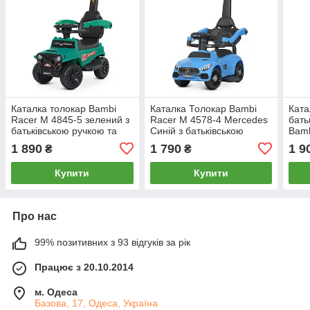
Каталка толокар Bambi
Каталка Толокар Bambi
Ката
Racer M 4845-5 зелений з
Racer M 4578-4 Mercedes
бать
батьківською ручкою та
Синій з батьківською
Bamb
захисним бортиком
ручкою і захисним
блак
1 890
1 790
1 9
₴
₴
бортиком
музи
Купити
Купити
Про нас
99% позитивних з 93 відгуків за рік
Працює з 20.10.2014
м. Одеса
Базова, 17, Одеса, Україна