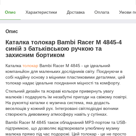
Опис
Характеристики
Доставка
Оплата
Умови п
Опис
Каталка толокар Bambi Racer M 4845-4
синій з батьківською ручкою та
захисним бортиком
Каталка
толокар
Bambi Racer M 4845 - це ідеальний
компаньйон для маленьких дослідників світу. Поєднуючи в
собі надійну основу з міцними пластиковими деталями, цей
толокар надає ідеальне поєднання міцності та комфорту.
Стильний дизайн та яскраві кольори привернуть увагу
малюків і подарують їм незабутні пригоди на свіжому повітрі.
На рукоятці каталки є музична система, яка додасть
веселощів у кожний рух. Інтегровані світлодіодні вогники
створюють дивовижну атмосферу навіть у сутінках.
Bambi Racer M 4845 також обладнаний MP3-портом та USB-
підтримкою, що дозволяє відтворювати улюблену музику
малюка прямо під час подорожі. Цей толокар - це не просто