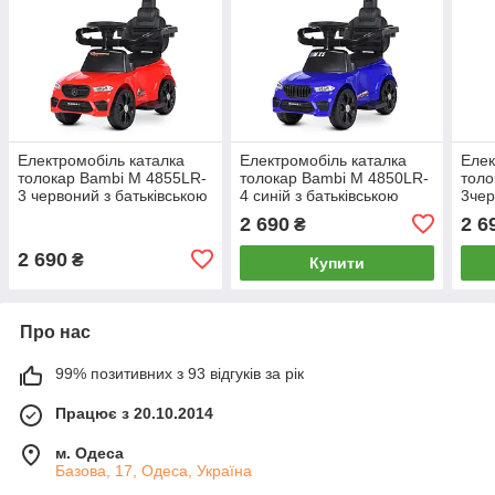
Електромобіль каталка
Електромобіль каталка
Елек
толокар Bambi M 4855LR-
толокар Bambi M 4850LR-
толо
3 червоний з батьківською
4 синій з батьківською
3чер
ручкою 25W мотор
ручкою 25W мотор
руч
2 690
2 6
₴
2 690
₴
Купити
Про нас
99% позитивних з 93 відгуків за рік
Працює з 20.10.2014
м. Одеса
Базова, 17, Одеса, Україна