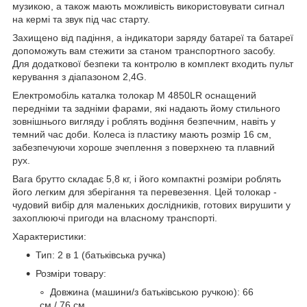
музикою, а також мають можливість використовувати сигнал
на кермі та звук під час старту.
Захищено від падіння, а індикатори заряду батареї та батареї
допоможуть вам стежити за станом транспортного засобу.
Для додаткової безпеки та контролю в комплект входить пульт
керування з діапазоном 2,4G.
Електромобіль каталка толокар M 4850LR оснащений
передніми та задніми фарами, які надають йому стильного
зовнішнього вигляду і роблять водіння безпечним, навіть у
темний час доби. Колеса із пластику мають розмір 16 см,
забезпечуючи хороше зчеплення з поверхнею та плавний
рух.
Вага брутто складає 5,8 кг, і його компактні розміри роблять
його легким для зберігання та перевезення. Цей толокар -
чудовий вибір для маленьких дослідників, готових вирушити у
захоплюючі пригоди на власному транспорті.
Характеристики:
Тип: 2 в 1 (батьківська ручка)
Розміри товару:
Довжина (машини/з батьківською ручкою): 66
см / 76 см