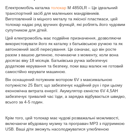
Електромобіль каталка
толокар
M 4850LR – Це ідеальний
транспортний засіб для маленьких мандрівників.
Виготовлений із міцного металу та якісної пластмаси, цей
толокар надає ряд зручних функцій, які роблять його чудовим
супутником для дітей.
Цей електромобіль має подвійне призначення, дозволяючи
використовувати його як каталку з батьківською ручкою та як
автономний засіб пересування. Це означає, що він росте
разом з вашою дитиною, починаючи з моменту, коли вона
досягає віку 18 місяців. Батьківська ручка забезпечує
додаткове керування та безпеку, поки ваш малюк не готовий
самостійно керувати машиною.
Він оснащений потужним мотором 6V з максимальною
потужністю 25 Ватт, що забезпечує надійний рух і при цьому
економічна витрата енергії. Акумулятор ємністю 6V 4,5AH
забезпечує тривалий час їзди, а зарядка відбувається швидко,
всього за 4-5 годин.
Крім того, цей толокар має чудові розважальні можливості,
включаючи вбудовану музику та програвач MP3 з підтримкою
USB. Ваші діти зможуть насолоджуватися улюбленою