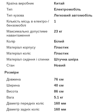
Країна виробник
Китай
Тип
Електромобіль
Тип кузова
Легковий автомобіль
Кількість місць в електро-/
1
бензомобілі
Максимально допустиме
23 кг
навантаження
Колір
Білий
Матеріал корпусу
Пластик
Матеріал коліс
Пластик
Матеріал сидіння і спинки
Штучна шкіра
Стан
Новий
Розміри
Довжина
76 см
Ширина
40 см
Висота
86 см
Вага
5.1 кг
Діаметр передніх коліс
160 мм
Діаметр задніх коліс
160 мм