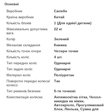
Основні
Виробник
Carrello
Країна виробник
Китай
Кількість блоків
1 (Для однієї дитини)
Максимально допустима
22 кг
вага
Колір
Зелений
Механізм складання
Книжка
Кількість точок опори
Чотири точки
Кількість коліс
4 шт.
Тип передніх коліс
Одинарні
Тип задніх коліс
Одинарні
Матеріал коліс
Поліуретан
Поворотні передні колеса/
Так
колесо
Тип ременів безпеки
5-ти точкові
Комплектація коляски
Антимоскітна сітка, Чохол-
накидка на ніжки,
Автокрісло, Прогулянковий
блок, Люлька, Сумка для