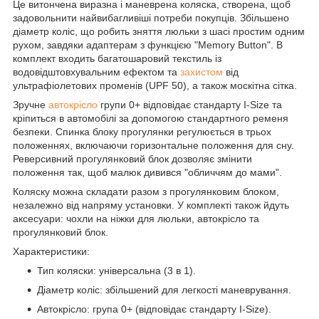
Це витончена виразна і маневрена коляска, створена, щоб
задовольнити найвибагливіші потреби покупців. Збільшено
діаметр коліс, що робить зняття люльки з шасі простим одним
рухом, завдяки адаптерам з функцією "Memory Button". В
комплект входить багатошаровий текстиль із
водовідштовхувальним ефектом та
захистом
від
ультрафіолетових променів (UPF 50), а також москітна сітка.
Зручне
автокрісло
групи 0+ відповідає стандарту I-Size та
кріпиться в автомобілі за допомогою стандартного ременя
безпеки. Спинка блоку прогулянки регулюється в трьох
положеннях, включаючи горизонтальне положення для сну.
Реверсивний прогулянковий блок дозволяє змінити
положення так, щоб малюк дивився "обличчям до мами".
Коляску можна складати разом з прогулянковим блоком,
незалежно від напряму установки. У комплекті також йдуть
аксесуари: чохли на ніжки для люльки, автокрісло та
прогулянковий блок.
Характеристики:
Тип коляски: універсальна (3 в 1).
Діаметр коліс: збільшений для легкості маневрування.
Автокрісло: група 0+ (відповідає стандарту I-Size).