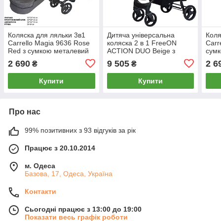
Коляска для ляльки 3в1
Дитяча універсальна
Коля
Carrello Magia 9636 Rose
коляска 2 в 1 FreeON
Carr
Red з сумкою металевий
ACTION DUO Beige з
сумк
корпус
автокріслом переноскою в
2 690
9 505
2 6
₴
₴
комплекті
Купити
Купити
Про нас
99% позитивних з 93 відгуків за рік
Працює з 20.10.2014
м. Одеса
Базова, 17, Одеса, Україна
Контакти
Сьогодні працює з 13:00 до 19:00
Показати весь графік роботи