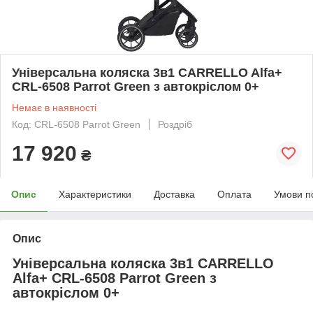
Універсальна коляска 3в1 CARRELLO Alfa+
CRL-6508 Parrot Green з автокріслом 0+
Немає в наявності
Код: CRL-6508 Parrot Green
Роздріб
17 920
₴
Опис
Характеристики
Доставка
Оплата
Умови п
Опис
Універсальна коляска 3в1 CARRELLO
Alfa+ CRL-6508 Parrot Green з
автокріслом 0+