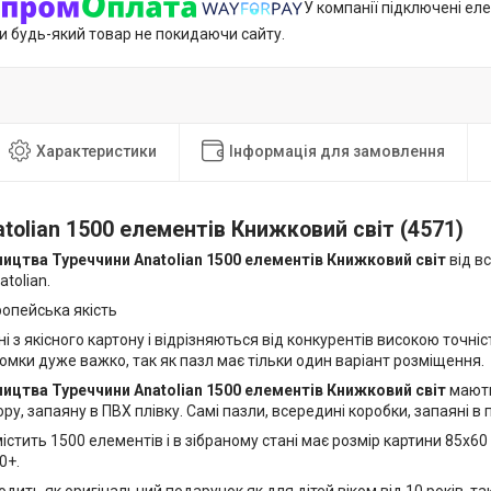
У компанії підключені еле
и будь-який товар не покидаючи сайту.
Характеристики
Інформація для замовлення
tolian 1500 елементів Книжковий світ (4571)
ицтва Туреччини Anatolian 1500 елементів Книжковий світ
від в
tolian.
опейська якість
і з якісного картону і відрізняються від конкурентів високою точні
омки дуже важко, так як пазл має тільки один варіант розміщення.
ицтва Туреччини Anatolian 1500 елементів Книжковий світ
мають
ру, запаяну в ПВХ плівку. Самі пазли, всередині коробки, запаяні в
істить 1500 елементів і в зібраному стані має розмір картини 85х60
0+.