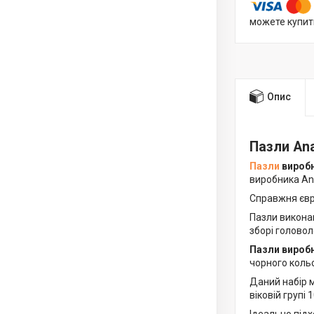
можете купит
Опис
Пазли Ana
Пазли
виробн
виробника Ana
Справжня євр
Пазли виконан
зборі головол
Пазли виробн
чорного кольо
Даний набір м
віковій групі 1