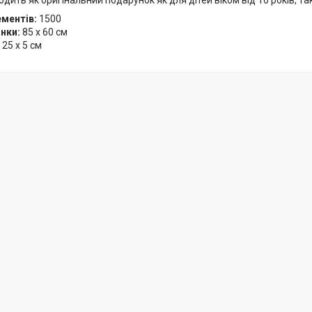
одить як оригінальний подарунок як для дітей віком від 10 років, так
ементів:
1500
нки:
85 x 60 см
 25 x 5 см