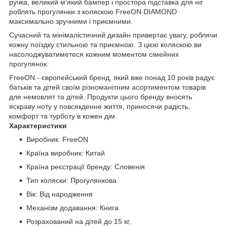
ручка, великий м'який бампер і простора підставка для ніг
роблять прогулянки з коляскою FreeON DIAMOND
максимально зручними і приємними.
Сучасний та мінімалістичний дизайн привертає увагу, роблячи
кожну поїздку стильною та приємною. З цією коляскою ви
насолоджуватиметеся кожним моментом сімейних
прогулянок.
FreeON - європейський бренд, який вже понад 10 років радує
батьків та дітей своїм різноманітним асортиментом товарів
для немовлят та дітей. Продукти цього бренду вносять
яскраву ноту у повсякденне життя, приносячи радість,
комфорт та турботу в кожен дім.
Характеристики
Виробник: FreeON
Країна виробник: Китай
Країна реєстрації бренду: Словенія
Тип коляски: Прогулянкова
Вік: Від народження
Механізм додавання: Книга
Розрахований на дітей до 15 кг,