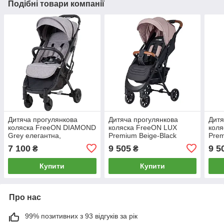
Подібні товари компанії
Дитяча прогулянкова
Дитяча прогулянкова
Дитя
коляска FreeON DIAMOND
коляска FreeON LUX
коля
Grey елегантна,
Premium Beige-Black
Prem
компактна, зручна
навантаження до 22 кг
нава
7 100
9 505
9 5
₴
₴
компактна
комп
Купити
Купити
Про нас
99% позитивних з 93 відгуків за рік