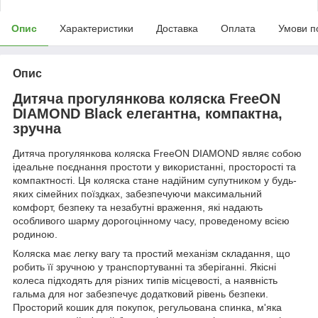
Опис
Характеристики
Доставка
Оплата
Умови п
Опис
Дитяча прогулянкова коляска FreeON
DIAMOND Black елегантна, компактна,
зручна
Дитяча прогулянкова коляска FreeON DIAMOND являє собою
ідеальне поєднання простоти у використанні, просторості та
компактності. Ця коляска стане надійним супутником у будь-
яких сімейних поїздках, забезпечуючи максимальний
комфорт, безпеку та незабутні враження, які надають
особливого шарму дорогоцінному часу, проведеному всією
родиною.
Коляска має легку вагу та простий механізм складання, що
робить її зручною у транспортуванні та зберіганні. Якісні
колеса підходять для різних типів місцевості, а наявність
гальма для ног забезпечує додатковий рівень безпеки.
Просторий кошик для покупок, регульована спинка, м'яка