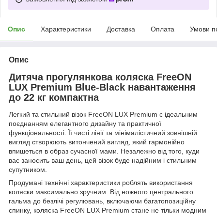
Опис
Характеристики
Доставка
Оплата
Умови п
Опис
Дитяча прогулянкова коляска FreeON
LUX Premium Blue-Black навантаження
до 22 кг компактна
Легкий та стильний візок FreeON LUX Premium є ідеальним
поєднанням елегантного дизайну та практичної
функціональності. Її чисті лінії та мінімалістичний зовнішній
вигляд створюють витончений вигляд, який гармонійно
впишеться в образ сучасної мами. Незалежно від того, куди
вас заносить ваш день, цей візок буде надійним і стильним
супутником.
Продумані технічні характеристики роблять використання
коляски максимально зручним. Від ножного центрального
гальма до безлічі регулювань, включаючи багатопозиційну
спинку, коляска FreeON LUX Premium стане не тільки модним