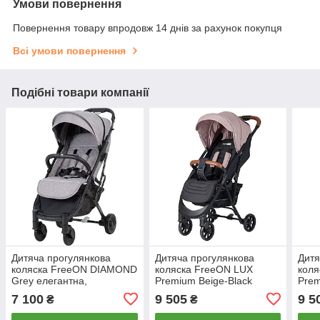
Умови повернення
Повернення товару впродовж 14 днів за рахунок покупця
Всі умови повернення
Подібні товари компанії
Дитяча прогулянкова
Дитяча прогулянкова
Дитя
коляска FreeON DIAMOND
коляска FreeON LUX
коля
Grey елегантна,
Premium Beige-Black
Prem
компактна, зручна
навантаження до 22 кг
нава
7 100
9 505
9 5
₴
₴
компактна
комп