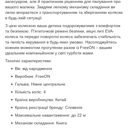
аксесуаром, але й практичним рішенням для піклування про
вашого малюка. Завдяки легкому механізму складання ви
легко впораєтеся з транспортуванням та зберіганням коляски
в будь-якій ситуації.
З цією коляскою ваша дитина подорожуватиме з комфортом
та безпекою. П'ятиточкові ремені безпеки, міцні литі EVA-
колеса та передні поворотні колеса забезпечать стабільність
та легкість керування в будь-яких умовах. Насолоджуйтесь
кожним моментом прогулянки разом із FreeON – вашим
ідеальним компаньйоном у світі турботи мами.
Технічні характеристики:
Вік: від народження
Виробник: FreeON
Гальма: Ніжне центральне
Кількість коліс: 4
Країна виробництва: Китай
Країна реєстрації бренду: Словенія
Максимальне навантаження: до 22 кг
Механізм складання: Книга