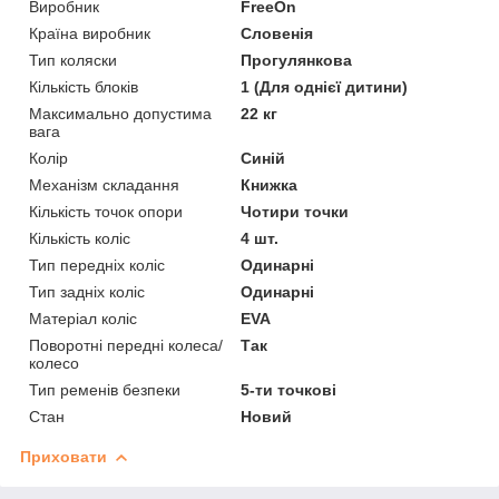
Виробник
FreeOn
Країна виробник
Словенія
Тип коляски
Прогулянкова
Кількість блоків
1 (Для однієї дитини)
Максимально допустима
22 кг
вага
Колір
Синій
Механізм складання
Книжка
Кількість точок опори
Чотири точки
Кількість коліс
4 шт.
Тип передніх коліс
Одинарні
Тип задніх коліс
Одинарні
Матеріал коліс
EVA
Поворотні передні колеса/
Так
колесо
Тип ременів безпеки
5-ти точкові
Стан
Новий
Приховати