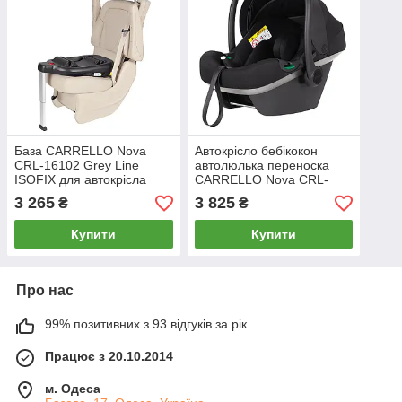
База CARRELLO Nova
Автокрісло бебікокон
CRL-16102 Grey Line
автолюлька переноска
ISOFIX для автокрісла
CARRELLO Nova CRL-
CARRELLO Nova CRL-
16101 Grey Line i-Size
3 265
3 825
₴
₴
16101 Grey Line i-Size
Купити
Купити
Про нас
99% позитивних з 93 відгуків за рік
Працює з 20.10.2014
м. Одеса