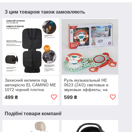
З цим товаром також замовляють
Захисний килимок під
Руль музыкальный HE
автокрісло EL CAMINO ME
0623 (24/2) световые и
1072 чорний плотна
звуковые эффекты, на
тканина
автомобильное кресло
499
599
₴
₴
Подібні товари компанії