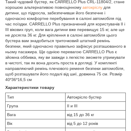
Такий чудовий бустер, як CARRELLO Plus CRL-11804/2, стане
хорошою альтернативою повноцінному
автокріслу
для
дитини, що підросла, забезпечивши його безпечне і
одночасно комфортне перебування в салоні автомобіля під
час поїздки. CARRELLO Plus призначений для користувачів ІІ і
ІІІ вікових груп, коли вага дитини вже перевищує 15 кг, але ще
не досягла 36 кг. Для кріплення в салоні автомобіля цього
бустера вам знадобиться триточковий штатний ремінь
безпеки, який одночасно правильно зафіксує розташованого в
ньому пасажира. Ще однією перевагою CARRELLO Plus є
зйомна оббивка, яку ви завжди з легкістю зможете утримувати
в чистоті, так як вона досить проста в догляді. У комплекті
направляючий ремінь плечового ременя безпеки автомобіля,
щоб розташувати його подалі від шиї, довжина 75 см. Розмір
40*36*16,5 см
Характеристики товару
Тип
Автокрісло бустер
Група
II и III
Вага
від 15 до 36 кг
Вік
від 5 до 12 років