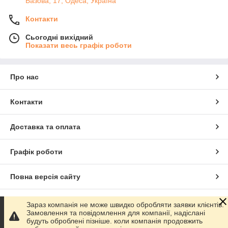
Базова, 17, Одеса, Україна
Контакти
Сьогодні вихідний
Показати весь графік роботи
Про нас
Контакти
Доставка та оплата
Графік роботи
Повна версія сайту
Сайт створено на маркетплейсі
Prom.ua
Зараз компанія не може швидко обробляти заявки клієнтів.
Замовлення та повідомлення для компанії, надіслані
будуть оброблені пізніше. коли компанія продовжить
Політика конфіденційності