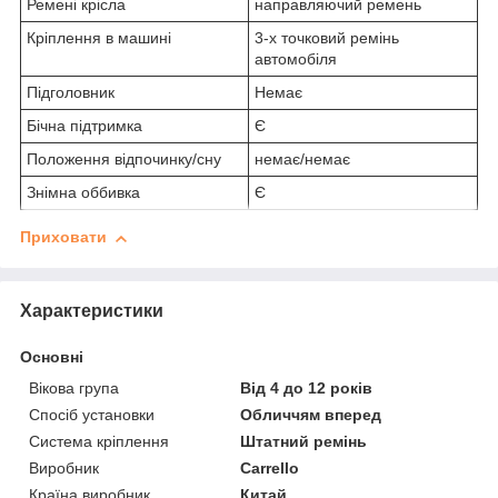
Ремені крісла
направляючий ремень
Кріплення в машині
3-х точковий ремінь
автомобіля
Підголовник
Немає
Бічна підтримка
Є
Положення відпочинку/сну
немає/немає
Знімна оббивка
Є
Приховати
Характеристики
Основні
Вікова група
Від 4 до 12 років
Спосіб установки
Обличчям вперед
Система кріплення
Штатний ремінь
Виробник
Carrello
Країна виробник
Китай